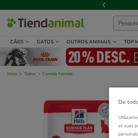
2
de
3,
mensagem,
CÃES
GATOS
OUTROS ANIMAIS
TOP 
Início
Gatos
Comida húmida
De todo
Utilizamo
as suas p
personali