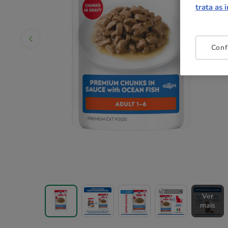
trata as 
Conf
Ver
mais