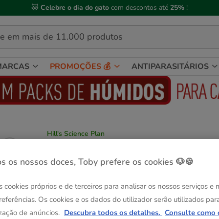
🐱
Celebre o dia do gato
com descontos até
25%
!
MARCAS
PROMOÇÕES 💰
ANTIPARASITÁRIOS
Hill's Science Plan
Hill's Science Plan Adult Peixe saqueta pa
gatos
s os nossos doces, Toby prefere os cookies 🐶🍪
Ver descrição
s cookies próprios e de terceiros para analisar os nossos serviços e
Peso:
85 g
referências. Os cookies e os dados do utilizador serão utilizados par
Sem Stock
Sem Stock
85 g
12 saquetas x 85 g
zação de anúncios.
Descubra todos os detalhes.
Consulte como 