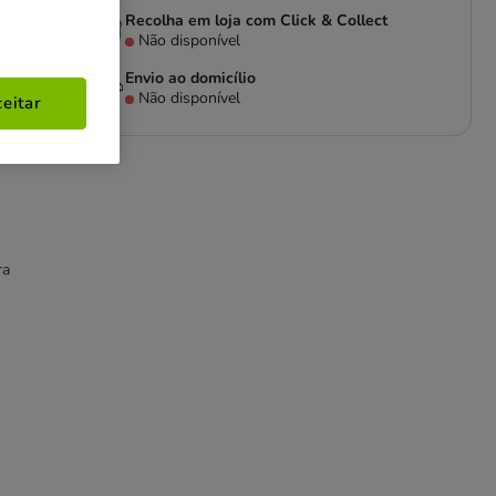
Recolha em loja com Click & Collect
Não disponível
Envio ao domicílio
Não disponível
eitar
ra