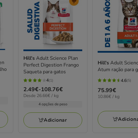
Hill's
Adult Science Plan
en
Hill's
Adult Scien
Perfect Digestion Frango
lho
Atum ração para 
Saqueta para gatos
4
4.6
(1)
(5)
4
4.6
Preço
2.49€
-
108.76€
Preço
75.99€
estrelas
estrelas
26.66€
Desde 26.66€ / kg
de
10.86€
10.86€ / kg
75.99€
com
com
por
por
2.49€
4 opções de peso
1
5
kg
KG
a
avaliações
avaliações
108.76€
Adicion
Adicionar