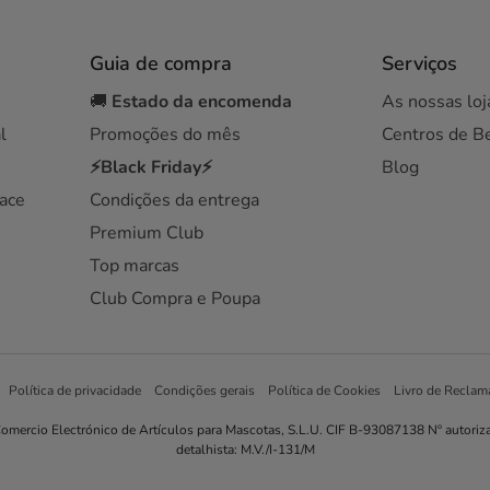
Guia de compra
Serviços
🚚
Estado da encomenda
As nossas loj
l
Promoções do mês
Centros de B
⚡Black Friday⚡
Blog
ace
Condições da entrega
Premium Club
Top marcas
Club Compra e Poupa
Política de privacidade
Condições gerais
Política de Cookies
Livro de Reclam
omercio Electrónico de Artículos para Mascotas, S.L.U. CIF B-93087138 Nº autoriz
detalhista: M.V./I-131/M