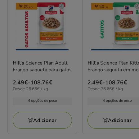
Hill's
Science Plan Adult
Hill's
Science Plan Kitt
Frango saqueta para gatos
Frango saqueta em mo
Preço
2.49€
-
108.76€
Preço
2.49€
-
108.76€
26.66€
26.66€
Desde 26.66€ / kg
Desde 26.66€ / kg
de
de
por
por
2.49€
2.49€
kg
kg
4 opções de peso
4 opções de peso
a
a
108.76€
108.76€
Adicionar
Adicionar