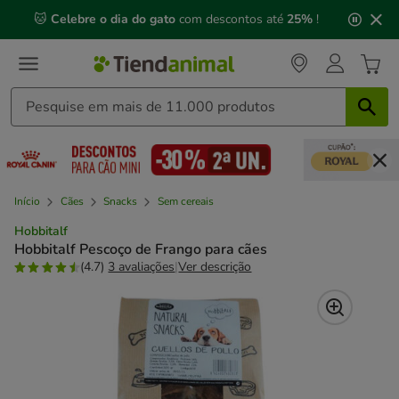
2
🐱
Celebre o dia do gato
com descontos até
25%
!
de
3,
mensagem,
Início
Cães
Snacks
Sem cereais
Hobbitalf
Hobbitalf Pescoço de Frango para cães
(4.7)
3 avaliações
|
Ver descrição