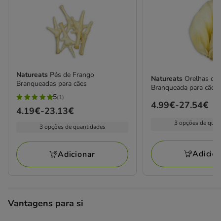
Natureats
Pés de Frango
Natureats
Orelhas de
Branqueadas para cães
Branqueada para cães
5
(1)
5
Preço
4.99€
-
27.54€
Preço
4.19€
-
23.13€
estrelas
de
de
3 opções de quan
com
3 opções de quantidades
4.99€
4.19€
1
a
a
avaliações
27.54€
Adicio
Adicionar
23.13€
Vantagens para si