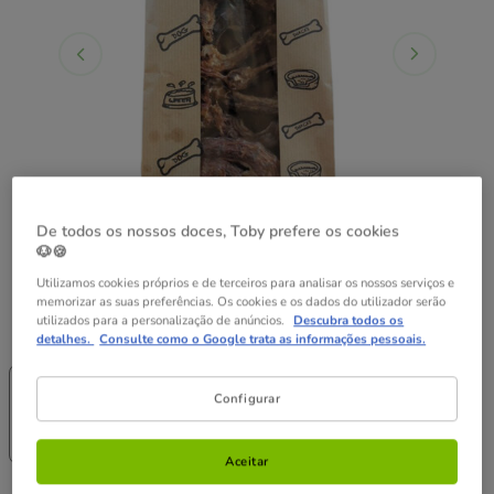
De todos os nossos doces, Toby prefere os cookies
🐶🍪
Utilizamos cookies próprios e de terceiros para analisar os nossos serviços e
memorizar as suas preferências. Os cookies e os dados do utilizador serão
utilizados para a personalização de anúncios.
Descubra todos os
Peso:
1 kg
detalhes.
Consulte como o Google trata as informações pessoais.
-25% na 2ª
-25% na 2ª
un.
un.
Configurar
300 g
1 kg
10.99€
27.49€
(36.63€ / kg)
(27.49€ / kg)
Aceitar