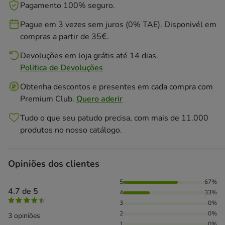
Pagamento 100% seguro.
Pague em 3 vezes sem juros (0% TAE). Disponivél em
compras a partir de 35€.
Devoluções em loja grátis até 14 dias.
Politica de Devoluções
Obtenha descontos e presentes em cada compra com
Premium Club.
Quero aderir
Tudo o que seu patudo precisa, com mais de 11.000
produtos no nosso catálogo.
Opiniões dos clientes
67% das pessoas avaliaram com 5 estrelas, 33% das pessoa
5
67%
4.7 de 5
4
33%
3
0%
2
0%
3 opiniões
1
0%