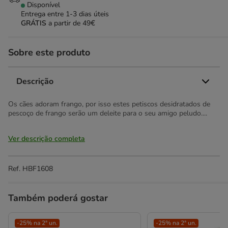
Disponível
Entrega entre
1-3 dias úteis
GRÁTIS
a partir de 49€
Sobre este produto
Descrição
Os cães adoram frango, por isso estes petiscos desidratados de
pescoço de frango serão um deleite para o seu amigo peludo....
Ver descrição completa
Ref.
HBF1608
Também poderá gostar
-25% na 2ª un.
-25% na 2ª un.