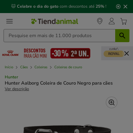
2
🐱
Celebre o dia do gato
com descontos até
25%
!
de
3,
mensagem,
Início
Cães
Coleiras
Coleiras de couro
Hunter
Hunter Aalborg Coleira de Couro Negro para cães
Ver descrição