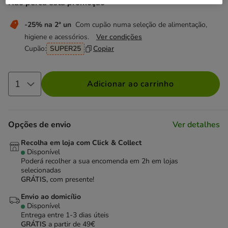
Não perca esta promoção
-25% na 2ª un
Com cupão numa seleção de alimentação,
higiene e acessórios.
Ver condições
Cupão:
SUPER25
Copiar
Adicionar ao carrinho
Opções de envio
Ver detalhes
Recolha em loja com Click & Collect
Disponível
Poderá recolher a sua encomenda em 2h em lojas
selecionadas
GRÁTIS,
com presente!
Envio ao domicílio
Disponível
Entrega entre
1-3 dias úteis
GRÁTIS
a partir de 49€