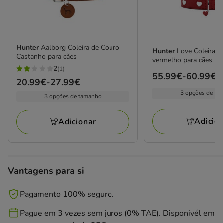
Hunter
Aalborg Coleira de Couro
Hunter
Love Coleira d
Castanho para cães
vermelho para cães
2
(1)
2
Preço
55.99€
-
60.99€
Preço
20.99€
-
27.99€
estrelas
de
de
3 opções de ta
3 opções de tamanho
com
55.99€
20.99€
1
a
a
Adicio
avaliações
Adicionar
60.99€
27.99€
Vantagens para si
Pagamento 100% seguro.
Pague em 3 vezes sem juros (0% TAE). Disponivél em