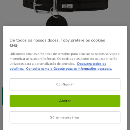
De todos os nossos doces, Toby prefere os cookies
🐶🍪
Utilizamos cookies próprios e de terceiros para analisar os nossos serviços e
memorizar as suas preferências. Os cookies e os dados do utilizador serão
utilizados para a personalização de anúncios.
Descubra todos os
detalhes.
Consulte como o Google trata as informações pessoais.
Guia de tamanhos
Tamanho:
S
Configurar
-25% na 2ª
-25% na 2ª
-25% na 2ª
un.
un.
un.
S
M
L
Aceitar
20.99€
22.99€
27.99€
20.99€
Preço 20.99€
Só as necessárias