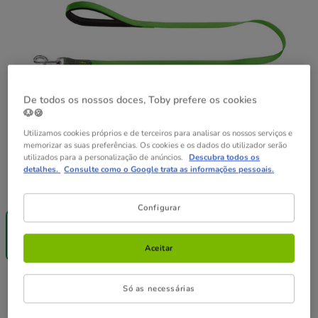
De todos os nossos doces, Toby prefere os cookies
🐶🍪
Utilizamos cookies próprios e de terceiros para analisar os nossos serviços e
memorizar as suas preferências. Os cookies e os dados do utilizador serão
utilizados para a personalização de anúncios.
Descubra todos os
detalhes.
Consulte como o Google trata as informações pessoais.
Guia de tamanhos
Tamanho:
2 x 120 cm
Configurar
-25% na 2ª
un.
2 x 120 cm
18.99€
Aceitar
18.99€
Preço 18.99€
Só as necessárias