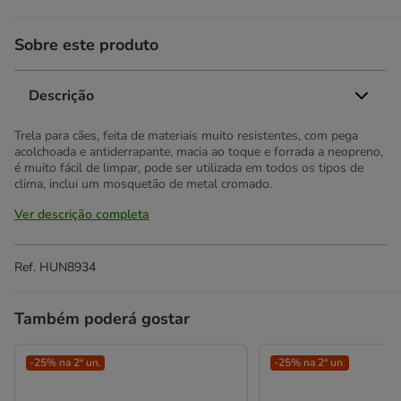
Sobre este produto
Descrição
Trela para cães, feita de materiais muito resistentes, com pega
acolchoada e antiderrapante, macia ao toque e forrada a neopreno,
é muito fácil de limpar, pode ser utilizada em todos os tipos de
clima, inclui um mosquetão de metal cromado.
Ver descrição completa
Ref.
HUN8934
Também poderá gostar
-25% na 2ª un.
-25% na 2ª un.