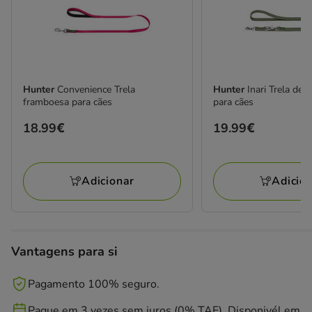
Hunter
Convenience Trela
Hunter
Inari Trela de 
framboesa para cães
para cães
Preço
18.99€
Preço
19.99€
18.99€
19.99€
Adicionar
Adicio
Vantagens para si
Pagamento 100% seguro.
Pague em 3 vezes sem juros (0% TAE). Disponivél em