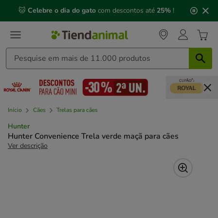
2
🐱
Celebre o dia do gato
com descontos até
25%
!
de
3,
mensagem,
Início
Cães
Trelas para cães
Hunter
Hunter Convenience Trela verde maçã para cães
Ver descrição