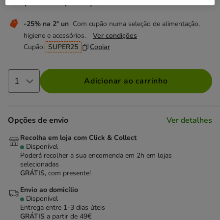
Não perca esta promoção
-25% na 2ª un
Com cupão numa seleção de alimentação,
higiene e acessórios.
Ver condições
Cupão:
SUPER25
Copiar
Adicionar ao carrinho
Opções de envio
Ver detalhes
Recolha em loja com Click & Collect
Disponível
Poderá recolher a sua encomenda em 2h em lojas
selecionadas
GRÁTIS,
com presente!
Envio ao domicílio
Disponível
Entrega entre
1-3 dias úteis
GRÁTIS
a partir de 49€