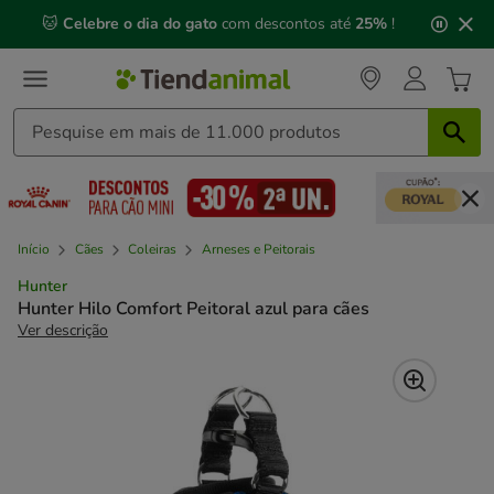
2
🐱
Celebre o dia do gato
com descontos até
25%
!
de
3,
mensagem,
Início
Cães
Coleiras
Arneses e Peitorais
Hunter
Hunter Hilo Comfort Peitoral azul para cães
Ver descrição