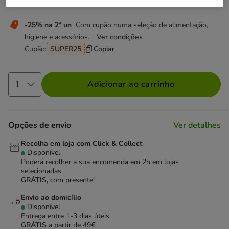
Não perca esta promoção
-25% na 2ª un
Com cupão numa seleção de alimentação,
higiene e acessórios.
Ver condições
Cupão:
SUPER25
Copiar
Adicionar ao carrinho
Opções de envio
Ver detalhes
Recolha em loja com Click & Collect
Disponível
Poderá recolher a sua encomenda em 2h em lojas
selecionadas
GRÁTIS,
com presente!
Envio ao domicílio
Disponível
Entrega entre
1-3 dias úteis
GRÁTIS
a partir de 49€