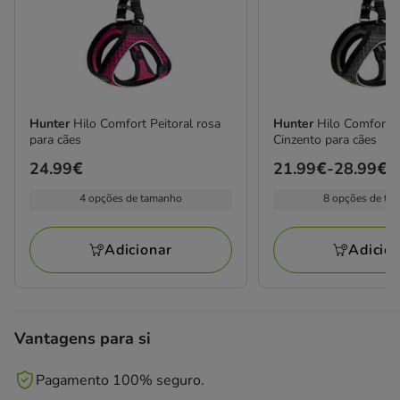
Hunter
Hilo Comfort Peitoral rosa
Hunter
Hilo Comfort P
para cães
Cinzento para cães
Preço
24.99€
Preço
21.99€
-
28.99€
24.99€
de
4 opções de tamanho
8 opções de ta
21.99€
a
Adicionar
Adicio
28.99€
Vantagens para si
Pagamento 100% seguro.