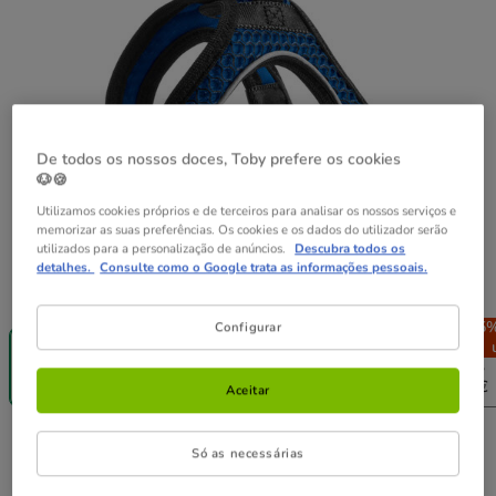
De todos os nossos doces, Toby prefere os cookies
🐶🍪
Utilizamos cookies próprios e de terceiros para analisar os nossos serviços e
memorizar as suas preferências. Os cookies e os dados do utilizador serão
utilizados para a personalização de anúncios.
Descubra todos os
detalhes.
Consulte como o Google trata as informações pessoais.
Guia de tamanhos
Tamanho:
XXS
-25% na 2ª
-25% na 2ª
-25% na 2ª
-25%
Configurar
un.
un.
un.
XXS
XXS - XS
XS
XS - S
21.99€
21.99€
24.99€
24.99€
Aceitar
21.99€
Preço 21.99€
Só as necessárias