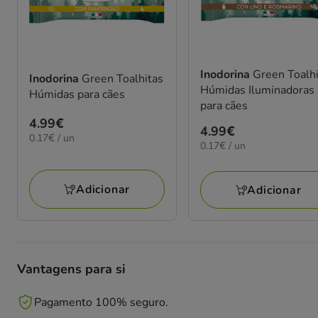
Inodorina
Green Toalh
Inodorina
Green Toalhitas
Húmidas Iluminadoras
Húmidas para cães
para cães
Preço
4.99€
Preço
4.99€
0.17€
0.17€ / un
4.99€
0.17€
0.17€ / un
4.99€
por
por
UN
UN
Adicionar
Adicionar
Vantagens para si
Pagamento 100% seguro.