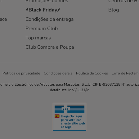
l
Promoções do mês
Centros de B
⚡Black Friday⚡
Blog
ace
Condições da entrega
Premium Club
Top marcas
Club Compra e Poupa
Política de privacidade
Condições gerais
Política de Cookies
Livro de Reclam
omercio Electrónico de Artículos para Mascotas, S.L.U. CIF B-93087138 Nº autoriz
detalhista: M.V./I-131/M