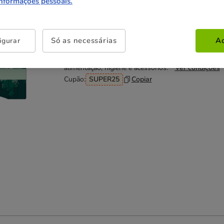
informações pessoais.
Não perca esta promoção
Só as necessárias
Ac
igurar
-25% na 2ª un
Com cupão numa seleção de
alimentação, higiene e acessórios.
Ver condições
Cupão:
SUPER25
Copiar