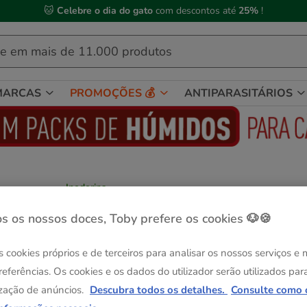
🐱
Celebre o dia do gato
com descontos até
25%
!
MARCAS
PROMOÇÕES 💰
ANTIPARASITÁRIOS
Inodorina
Inodorina Green toalhitas húmidas para c
Ver descrição
s os nossos doces, Toby prefere os cookies 🐶🍪
Formato:
30 uds.
s cookies próprios e de terceiros para analisar os nossos serviços e
-25% na 2ª un.
referências. Os cookies e os dados do utilizador serão utilizados par
30 uds.
zação de anúncios.
Descubra todos os detalhes.
Consulte como 
4.99€
(0.17€ / un)