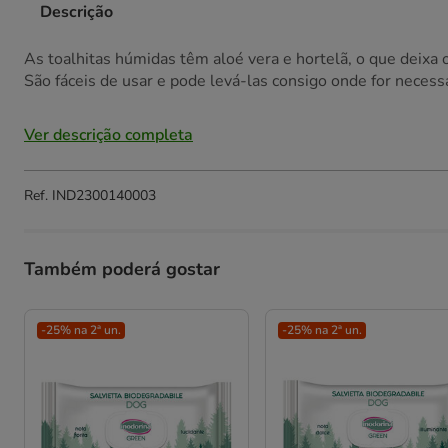
Descrição
As toalhitas húmidas têm aloé vera e hortelã, o que deix
São fáceis de usar e pode levá-las consigo onde for necessá
Ver descrição completa
Ref.
IND2300140003
Também poderá gostar
-25% na 2ª un.
-25% na 2ª un.