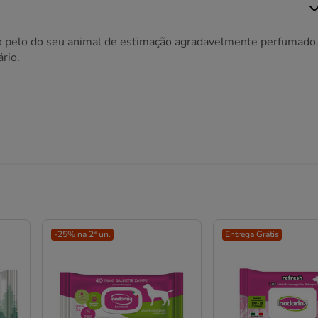
a o pelo do seu animal de estimação agradavelmente perfumado
rio.
-25% na 2ª un.
Entrega Grátis