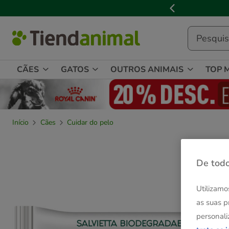
2
de
3,
mensagem,
CÃES
GATOS
OUTROS ANIMAIS
TOP 
Início
Cães
Cuidar do pelo
De todo
Utilizamo
as suas p
personali