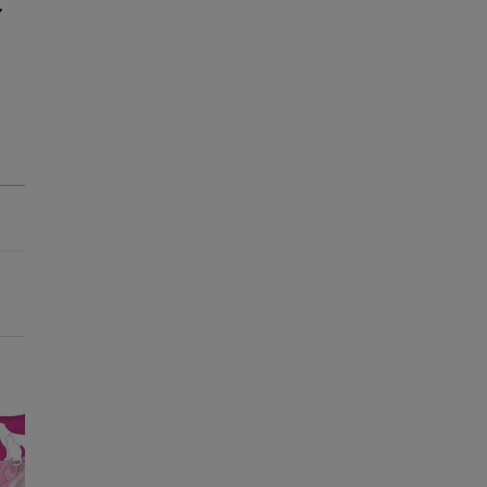
.
Entrega Grátis
-25% na 2ª un.