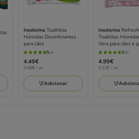
Inodorina
Toalhitas
Inodorina
Refres
itas
Húmidas Desinfetantes
Toalhitas Húmida
para cães
Vera para cães e 
5
5
(4)
(5)
5
5
Preço
4.49€
Preço
4.99€
estrelas
estrelas
0.09€
0.12€
0.09€ / un
0.12€ / un
4.49€
4.99€
com
com
por
por
4
5
UN
UN
Adicionar
Adicion
avaliações
avaliações