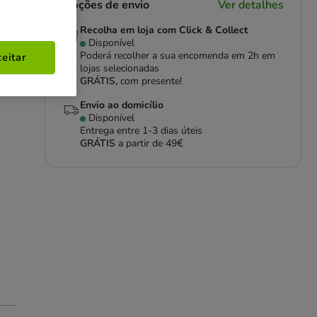
Opções de envio
Ver detalhes
Recolha em loja com Click & Collect
Disponível
Poderá recolher a sua encomenda em 2h em
eitar
lojas selecionadas
GRÁTIS,
com presente!
Envio ao domicílio
Disponível
Entrega entre
1-3 dias úteis
GRÁTIS
a partir de 49€