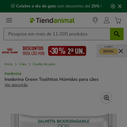
2
🐱
Celebre o dia do gato
com descontos até
25%
!
de
3,
mensagem,
Início
Cães
Cuidar do pelo
Inodorina
Inodorina Green Toalhitas Húmidas para cães
Ver descrição