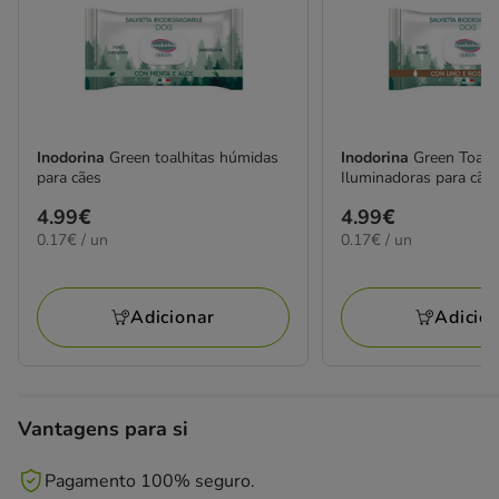
Inodorina
Green toalhitas húmidas
Inodorina
Green Toalh
para cães
Iluminadoras para cãe
Preço
4.99€
Preço
4.99€
0.17€
0.17€
0.17€ / un
0.17€ / un
4.99€
4.99€
por
por
UN
UN
Adicionar
Adicio
Vantagens para si
Pagamento 100% seguro.