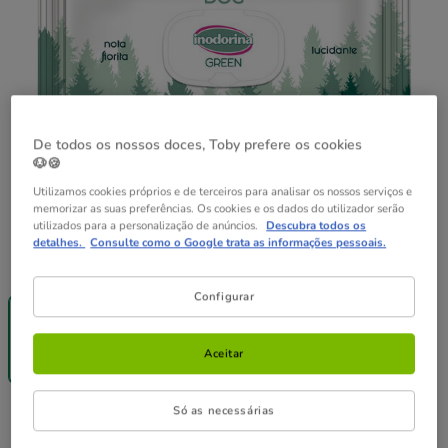
De todos os nossos doces, Toby prefere os cookies
🐶🍪
Utilizamos cookies próprios e de terceiros para analisar os nossos serviços e
memorizar as suas preferências. Os cookies e os dados do utilizador serão
utilizados para a personalização de anúncios.
Descubra todos os
detalhes.
Consulte como o Google trata as informações pessoais.
Formato:
30 uds.
-25% na 2ª
Configurar
un.
30 uds.
4.99€
Aceitar
(0.17€ / un)
Só as necessárias
4.99€
Preço 4.99€, 0.17 EUR por un
(0.17€ / un)