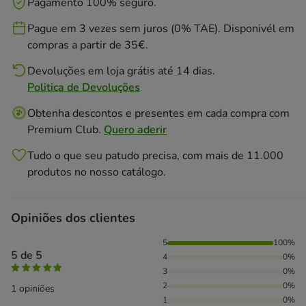
Pagamento 100% seguro.
Pague em 3 vezes sem juros (0% TAE). Disponivél em
compras a partir de 35€.
Devoluções em loja grátis até 14 dias.
Politica de Devoluções
Obtenha descontos e presentes em cada compra com
Premium Club.
Quero aderir
Tudo o que seu patudo precisa, com mais de 11.000
produtos no nosso catálogo.
Opiniões dos clientes
100% das pessoas avaliaram com 5 estrelas,
5
100%
5 de 5
4
0%
3
0%
2
0%
1 opiniões
1
0%