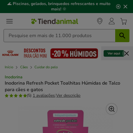
2
🌊
Piscinas, gelados, brinquedos refrescantes e muito
de
mais!
🌞
3,
mensagem,
Início
Cães
Cuidar do pelo
Inodorina
Inodorina Refresh Pocket Toalhitas Húmidas de Talco
para cães e gatos
(5)
1 avaliações
|
Ver descrição