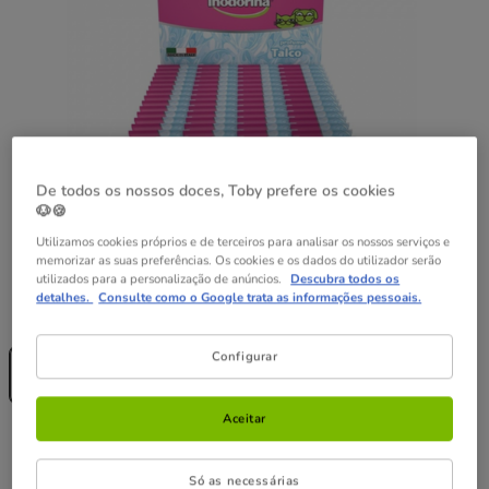
De todos os nossos doces, Toby prefere os cookies
🐶🍪
Utilizamos cookies próprios e de terceiros para analisar os nossos serviços e
memorizar as suas preferências. Os cookies e os dados do utilizador serão
utilizados para a personalização de anúncios.
Descubra todos os
detalhes.
Consulte como o Google trata as informações pessoais.
Formato:
15 uds.
Sem Stock
Configurar
15 uds.
3.09€
Aceitar
3.09€
Preço 3.09€
Só as necessárias