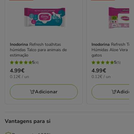
Inodorina
Refresh toalhitas
Inodorina
Refresh Toal
húmidas Talco para animais de
Húmidas Aloe Vera par
estimação
gatos
5
5
(4)
(5)
5
5
Preço
4.99€
Preço
4.99€
estrelas
estrelas
0.12€
0.12€
0.12€ / un
0.12€ / un
4.99€
4.99€
com
com
por
por
4
5
UN
UN
Adicionar
Adicio
avaliações
avaliações
Vantagens para si