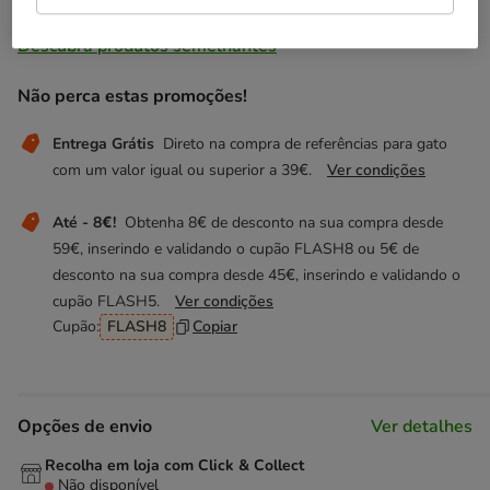
Temporariamente sem stock
Descubra produtos semelhantes
Não perca estas promoções!
Entrega Grátis
Direto na compra de referências para gato
com um valor igual ou superior a 39€.
Ver condições
Até - 8€!
Obtenha 8€ de desconto na sua compra desde
59€, inserindo e validando o cupão FLASH8 ou 5€ de
desconto na sua compra desde 45€, inserindo e validando o
cupão FLASH5.
Ver condições
Cupão:
FLASH8
Copiar
Opções de envio
Ver detalhes
Recolha em loja com Click & Collect
Não disponível