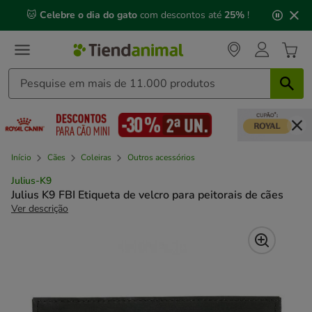
2
🐱
Celebre o dia do gato
com descontos até
25%
!
de
3,
mensagem,
Início
Cães
Coleiras
Outros acessórios
Julius-K9
Julius K9 FBI Etiqueta de velcro para peitorais de cães
Ver descrição