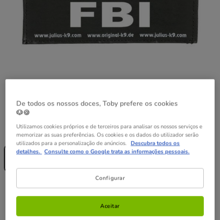
De todos os nossos doces, Toby prefere os cookies
🐶🍪
Utilizamos cookies próprios e de terceiros para analisar os nossos serviços e
Guia de tamanhos
Tamanho:
M
memorizar as suas preferências. Os cookies e os dados do utilizador serão
utilizados para a personalização de anúncios.
Descubra todos os
Sem Stock
detalhes.
Consulte como o Google trata as informações pessoais.
M
5.99€
Configurar
5.99€
Preço 5.99€
Aceitar
Temporariamente sem stock