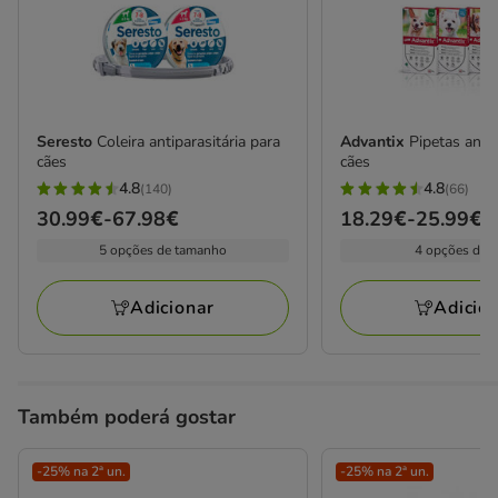
Seresto
Coleira antiparasitária para
Advantix
Pipetas anti
cães
cães
4.8
4.8
(140)
(66)
4.8
4.8
Preço
30.99€
-
67.98€
Preço
18.29€
-
25.99€
estrelas
estrelas
de
de
5 opções de tamanho
4 opções de 
com
com
30.99€
18.29€
140
66
a
a
avaliações
avaliações
Adicionar
Adicio
67.98€
25.99€
Também poderá gostar
-25% na 2ª un.
-25% na 2ª un.