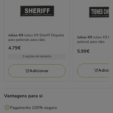
Julius-K9
Julius K9 Sheriff Etiqueta
Julius-K9
Julius K9 Et
para peitorais para cães
peitoral para cães
Preço
4.79€
Preço
5.99€
4.79€
2 opções de tamanho
5.99€
Adicio
Adicionar
Vantagens para si
Pagamento 100% seguro.