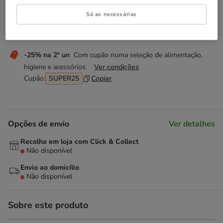
Descubra produtos semelhantes
Só as necessárias
Não perca esta promoção
-25% na 2ª un
Com cupão numa seleção de alimentação,
higiene e acessórios.
Ver condições
Cupão:
SUPER25
Copiar
Opções de envio
Ver detalhes
Recolha em loja com Click & Collect
Não disponível
Envio ao domicílio
Não disponível
Sobre este produto