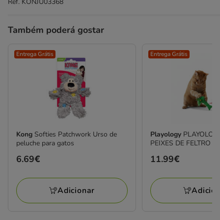
Ref.
KONJU03368
Também poderá gostar
Entrega Grátis
Entrega Grátis
Kong
Softies Patchwork Urso de
Playology
PLAYOLOG
peluche para gatos
PEIXES DE FELTRO 
Preço
6.69€
Preço
11.99€
6.69€
11.99€
Adicionar
Adicio