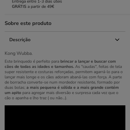
Entrega entre
1-3 dias úteis
GRÁTIS
a partir de 49€
Sobre este produto
Descrição
Kong Wubba.
Este brinquedo é perfeito para
brincar a lançar e buscar com
cães de todas as idades e tamanhos.
As "caudas", feitas de tela
super resistente e costuras reforçadas, permitem agarrá-lo para o
lançar mais longe e os cães adoram abaná-las com força. A parte
de borracha converte-se num mordedor resistente, formado por
duas bolas;
a mais pequena é sólida e a mais grande contém
um apito
para agregar mais diversão e surpresa cada vez que o
cão o apanha e lho traz ( ou não...).