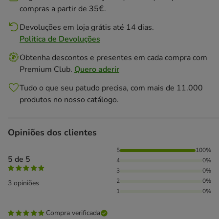
compras a partir de 35€.
Devoluções em loja grátis até 14 dias.
Politica de Devoluções
Obtenha descontos e presentes em cada compra com
Premium Club.
Quero aderir
Tudo o que seu patudo precisa, com mais de 11.000
produtos no nosso catálogo.
Opiniões dos clientes
100% das pessoas avaliaram com 5 estrelas,
5
100%
5 de 5
4
0%
3
0%
2
0%
3 opiniões
1
0%
Compra verificada