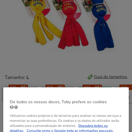
Guia de tamanhos
Tamanho:
L
Até - 8€!
Até - 8€!
Até - 8€!
Até - 
XS
S
L
XL
9.99€
9.59€
13.99€
17.39€
De todos os nossos doces, Toby prefere os cookies
🐶🍪
13.99€
Preço 13.99€
Utilizamos cookies próprios e de terceiros para analisar os nossos serviços e
memorizar as suas preferências. Os cookies e os dados do utilizador serão
utilizados para a personalização de anúncios.
Descubra todos os
Não perca esta promoção
detalhes.
Consulte como o Google trata as informações pessoais.