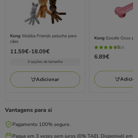
Kong
Wubba Friends peluche para
Kong
Goodie Osso par
cães
5
(3)
5
Preço
11.59€
-
18.09€
Preço
6.89€
estrelas
de
3 opções de tamanho
6.89€
com
11.59€
3
a
Adicio
Adicionar
avaliações
18.09€
Vantagens para si
Pagamento 100% seguro.
Pague em 3 vezes sem juros (0% TAE). Disponivél em