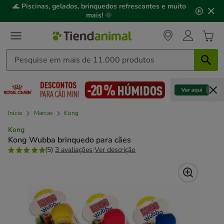
2
🌊
Piscinas, gelados, brinquedos refrescantes e muito
de
mais!
🌞
3,
mensagem,
Início
Marcas
Kong
Kong
Kong Wubba brinquedo para cães
(5)
3 avaliações
|
Ver descrição