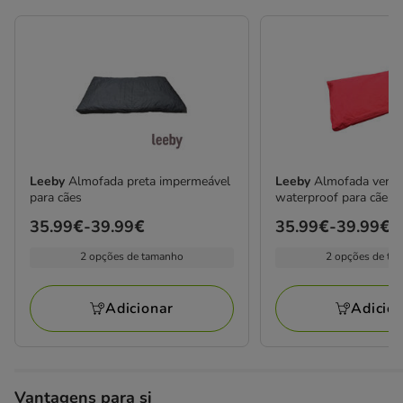
Leeby
Almofada preta impermeável
Leeby
Almofada verm
para cães
waterproof para cães
Preço
35.99€
-
39.99€
Preço
35.99€
-
39.99€
de
de
2 opções de tamanho
2 opções de ta
35.99€
35.99€
a
a
Adicionar
Adicio
39.99€
39.99€
Vantagens para si