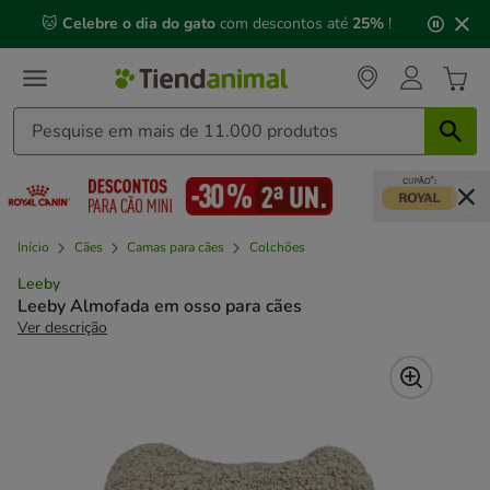
2
🐱
Celebre o dia do gato
com descontos até
25%
!
de
3,
mensagem,
Início
Cães
Camas para cães
Colchões
Leeby
Leeby Almofada em osso para cães
Ver descrição