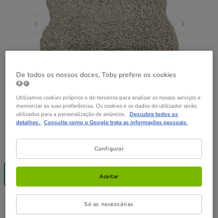
De todos os nossos doces, Toby prefere os cookies
🐶🍪
Utilizamos cookies próprios e de terceiros para analisar os nossos serviços e
memorizar as suas preferências. Os cookies e os dados do utilizador serão
utilizados para a personalização de anúncios.
Descubra todos os
detalhes.
Consulte como o Google trata as informações pessoais.
Guia de tamanhos
Tamanho:
60 x 37 cm
Configurar
60 x 37 cm
Aceitar
29.99€
29.99€
Preço 29.99€
Só as necessárias