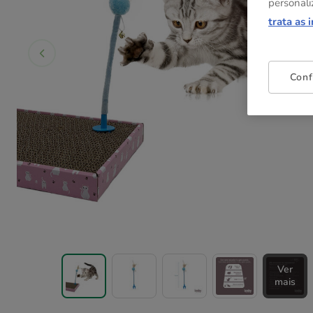
personali
trata as 
Conf
Ver
mais