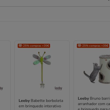
😻-25% compras +35€
😻-25% compras +35€
Leeby
Bruno barri
Leeby
Babette borboleta
arranhador com c
em brinquedo interativo
e brinquedo para 