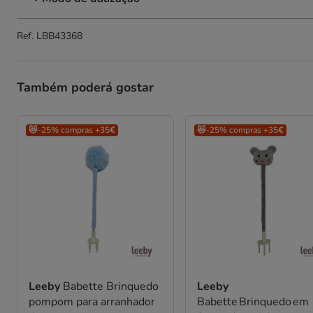
Ref.
LBB43368
Também poderá gostar
😻-25% compras +35€
😻-25% compras +35€
Leeby
Babette Brinquedo
Leeby
pompom para arranhador
Babette Brinquedo em