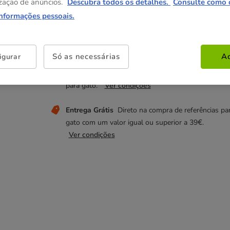
3.99€
zação de anúncios.
Descubra todos os detalhes.
Consulte como 
informações pessoais.
Não perca estas promoções!
Só as necessárias
Ac
igurar
😻-25% compras +35€
O desconto é aplicado no
carrinho na compra de 35€ numa seleção de produ
para gato.
Ver condições
Entrega Grátis
Direto na compra de referências pa
gato com um valor igual ou superior a 39€.
Ver condições