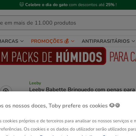
🐱
Celebre o dia do gato
com descontos até
25%
!
MARCAS
PROMOÇÕES 💰
ANTIPARASITÁRIOS
Leeby
Leeby Babette Brinquedo com penas para
arranhador de gatos
Ver descrição
s os nossos doces, Toby prefere os cookies 🐶🍪
Guia de tama
Medidas:
32 cm
s cookies próprios e de terceiros para analisar os nossos serviços e
😻-25% compras +35€
referências. Os cookies e os dados do utilizador serão utilizados par
32 cm