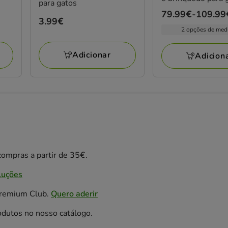
para gatos
Preço
79.99€
-
109.99
Preço
3.99€
de
2 opções de med
3.99€
79.99€
a
Adicionar
Adicion
109.99€
ompras a partir de 35€.
luções
Premium Club.
Quero aderir
odutos no nosso catálogo.