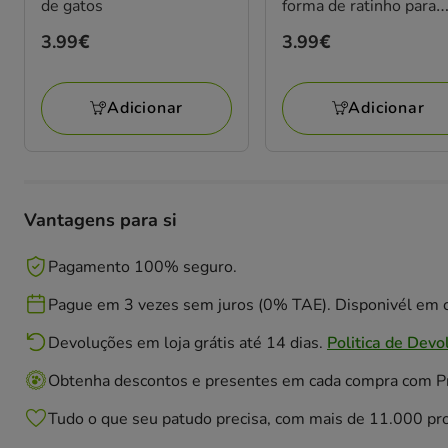
de gatos
forma de ratinho para
arranhador de gatos
Preço
3.99€
Preço
3.99€
3.99€
3.99€
Adicionar
Adicionar
Vantagens para si
Pagamento 100% seguro.
Pague em 3 vezes sem juros (0% TAE). Disponivél em c
Devoluções em loja grátis até 14 dias.
Politica de Devo
Obtenha descontos e presentes em cada compra com 
Tudo o que seu patudo precisa, com mais de 11.000 pr