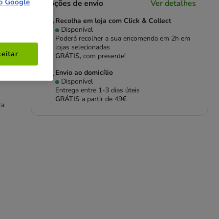
o Google
Opções de envio
Ver detalhes
Recolha em loja com Click & Collect
Disponível
Poderá recolher a sua encomenda em 2h em
lojas selecionadas
eitar
GRÁTIS,
com presente!
tos
Envio ao domicílio
Disponível
Entrega entre
1-3 dias úteis
GRÁTIS
a partir de 49€
ra