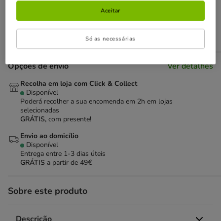
Aceitar
Adicionar ao carrinho
Só as necessárias
Opções de envio
Ver detalhes
Recolha em loja com Click & Collect
Disponível
Poderá recolher a sua encomenda em 2h em lojas
selecionadas
GRÁTIS,
com presente!
Envio ao domicílio
Disponível
Entrega entre
1-3 dias úteis
GRÁTIS
a partir de 49€
Sobre este produto
Descrição