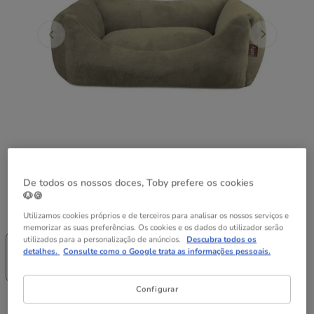
De todos os nossos doces, Toby prefere os cookies
🐶🍪
Guia de tamanhos
Tamanho:
M (20 x 74 x 61 cm)
Utilizamos cookies próprios e de terceiros para analisar os nossos serviços e
memorizar as suas preferências. Os cookies e os dados do utilizador serão
utilizados para a personalização de anúncios.
Descubra todos os
S (20 x 63 x 51
M (20 x 74 x
L (20 x 86 x 66
detalhes.
Consulte como o Google trata as informações pessoais.
cm)
61 cm)
cm)
29.99€
39.99€
44.99€
Configurar
39.99€
Preço 39.99€