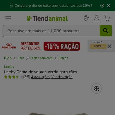
2
🐱
Celebre o dia do gato
com descontos até
25%
!
de
3,
mensagem,
Início
Cães
Camas para cães
Berços
Leeby
Leeby Cama de veludo verde para cães
(3.5)
4 avaliações
|
Ver descrição