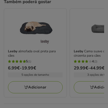
Também poderá gostar
Leeby
almofada oval preta para
Leeby
Cama suave de 
cães
cinzenta para cães
5
4
(1)
(2)
5
4
Preço
6.99€
-
19.99€
Preço
29.99€
-
44.99€
estrelas
estrelas
de
de
5 opções de tamanho
3 opções de ta
com
com
6.99€
29.99€
1
2
a
a
avaliações
avaliações
Adicionar
Adicio
19.99€
44.99€