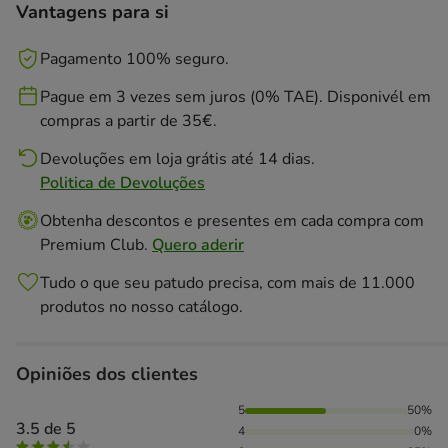
Vantagens para si
Pagamento 100% seguro.
Pague em 3 vezes sem juros (0% TAE). Disponivél em
compras a partir de 35€.
Devoluções em loja grátis até 14 dias.
Politica de Devoluções
Obtenha descontos e presentes em cada compra com
Premium Club.
Quero aderir
Tudo o que seu patudo precisa, com mais de 11.000
produtos no nosso catálogo.
Opiniões dos clientes
50% das pessoas avaliaram com 5 estrelas, 25% das pessoa
5
50%
3.5 de 5
4
0%