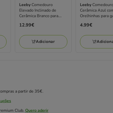
Leeby
Comedouro
Leeby
Comedouro
Elevado Inclinado de
Cerâmica Azul co
Cerâmica Branco para
Orelhinhas para g
gatos
Preço
12.99€
Preço
4.99€
12.99€
4.99€
Adicionar
Adicion
ompras a partir de 35€.
luções
Premium Club.
Quero aderir