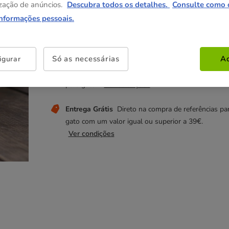
2.99€
zação de anúncios.
Descubra todos os detalhes.
Consulte como 
informações pessoais.
Não perca estas promoções!
Só as necessárias
Ac
igurar
😻-25% compras +35€
O desconto é aplicado no
carrinho na compra de 35€ numa seleção de produ
para gato.
Ver condições
Entrega Grátis
Direto na compra de referências pa
gato com um valor igual ou superior a 39€.
Ver condições