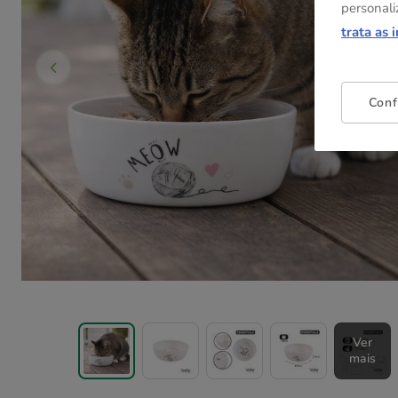
personali
trata as 
Conf
Ver
mais