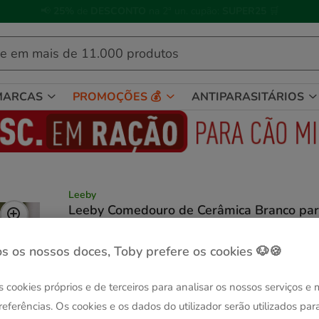
🐱
Celebre o dia do gato
com descontos até
25%
!
MARCAS
PROMOÇÕES 💰
ANTIPARASITÁRIOS
Leeby
Leeby Comedouro de Cerâmica Branco pa
gatos
Ver descrição
s os nossos doces, Toby prefere os cookies 🐶🍪
Capacidad:
280 ml
s cookies próprios e de terceiros para analisar os nossos serviços e
Sem Stock
280 ml
referências. Os cookies e os dados do utilizador serão utilizados par