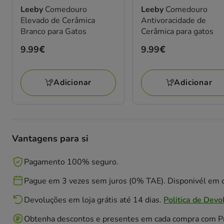
Leeby
Comedouro
Leeby
Comedouro
Elevado de Cerâmica
Antivoracidade de
Branco para Gatos
Cerâmica para gatos
Preço
9.99€
Preço
9.99€
9.99€
9.99€
Adicionar
Adicionar
Vantagens para si
Pagamento 100% seguro.
Pague em 3 vezes sem juros (0% TAE). Disponivél em c
Devoluções em loja grátis até 14 dias.
Politica de Devo
Obtenha descontos e presentes em cada compra com 