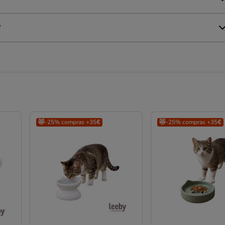
?
😻-25% compras +35€
😻-25% compras +35€