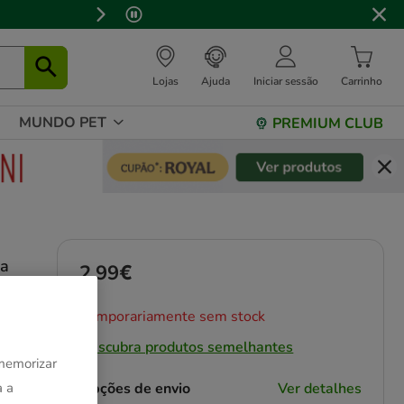
Lojas
Ajuda
Iniciar sessão
Carrinho
MUNDO PET
PREMIUM CLUB
ra
2.99€
Preço 2.99€
Temporariamente sem stock
Descubra produtos semelhantes
 memorizar
Opções de envio
Ver detalhes
a a