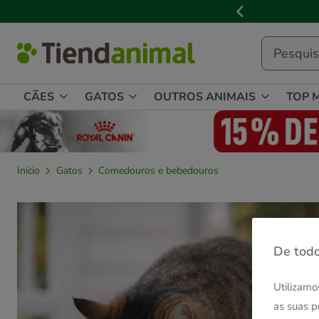
2
de
3,
mensagem,
CÃES
GATOS
OUTROS ANIMAIS
TOP 
Início
Gatos
Comedouros e bebedouros
De todo
Utilizamo
as suas p