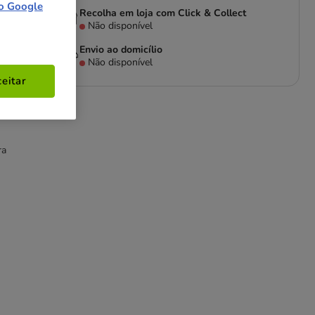
o Google
Recolha em loja com Click & Collect
Não disponível
Envio ao domicílio
Não disponível
eitar
tos
ra