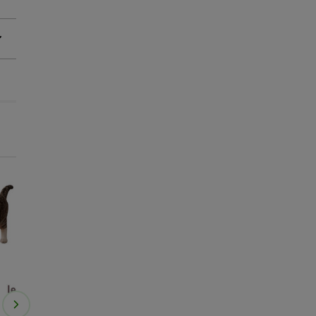
😻-25% compras +35€
😻-25% compras