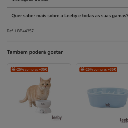
Quer saber mais sobre a Leeby e todas as suas gamas
Ref.
LBB44357
Também poderá gostar
😻-25% compras +35€
😻-25% compras +35€