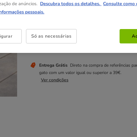
8.99€
zação de anúncios.
Descubra todos os detalhes.
Consulte como 
informações pessoais.
Não perca estas promoções!
Só as necessárias
Ac
😻-25% compras +35€
O desconto é aplicado no
igurar
carrinho na compra de 35€ numa seleção de produ
para gato.
Ver condições
Entrega Grátis
Direto na compra de referências pa
gato com um valor igual ou superior a 39€.
Ver condições