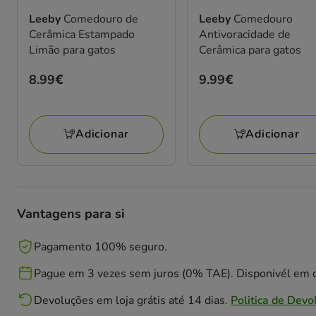
Leeby
Comedouro de
Leeby
Comedouro
Cerâmica Estampado
Antivoracidade de
Limão para gatos
Cerâmica para gatos
Preço
8.99€
Preço
9.99€
8.99€
9.99€
Adicionar
Adicionar
Vantagens para si
Pagamento 100% seguro.
Pague em 3 vezes sem juros (0% TAE). Disponivél em c
Devoluções em loja grátis até 14 dias.
Politica de Devo