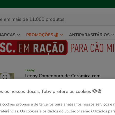
🐱
Celebre o dia do gato
com descontos até
25%
!
MARCAS
PROMOÇÕES 💰
ANTIPARASITÁRIOS
Leeby
Leeby Comedouro de Cerâmica com
Estampado Melancia para gatos
Ver descrição
s os nossos doces, Toby prefere os cookies 🐶🍪
Capacidad:
150 ml
s cookies próprios e de terceiros para analisar os nossos serviços e
😻-25% compras +35€
150 ml
referências. Os cookies e os dados do utilizador serão utilizados par