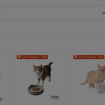
?
😻-25% compras +35€
😻-25% compras +35€