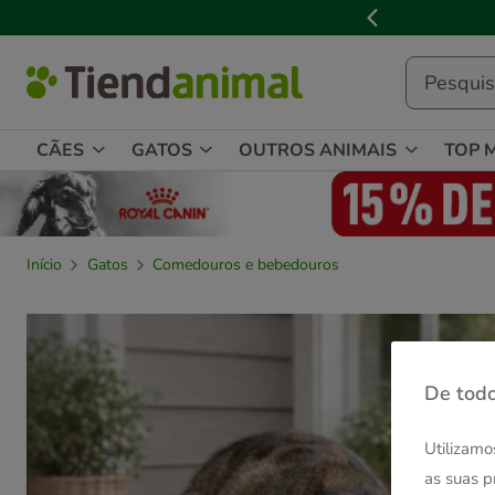
2
de
3,
mensagem,
CÃES
GATOS
OUTROS ANIMAIS
TOP 
Início
Gatos
Comedouros e bebedouros
De todo
Utilizamo
as suas p