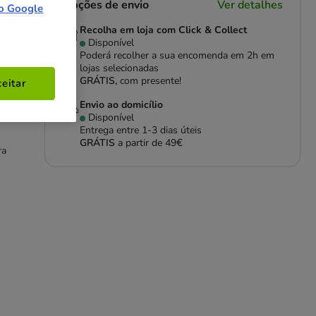
Opções de envio
Ver detalhes
o Google
Recolha em loja com Click & Collect
Disponível
Poderá recolher a sua encomenda em 2h em
lojas selecionadas
GRÁTIS,
com presente!
eitar
tos
Envio ao domicílio
Disponível
Entrega entre
1-3 dias úteis
GRÁTIS
a partir de 49€
ra