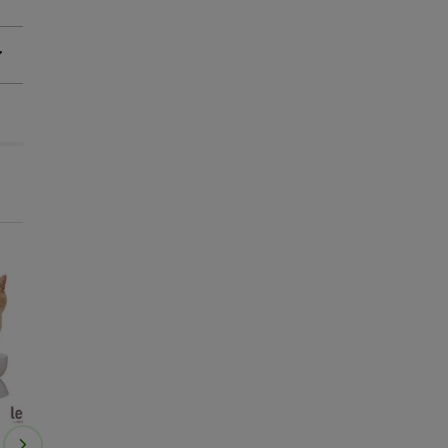
😻-25% compras +35€
😻-25% compras