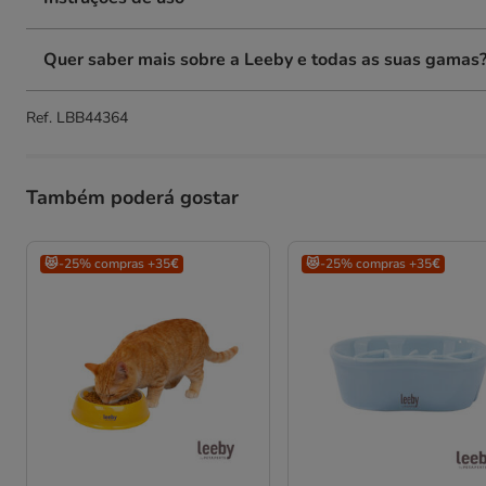
Quer saber mais sobre a Leeby e todas as suas gamas
Ref.
LBB44364
Também poderá gostar
😻-25% compras +35€
😻-25% compras +35€