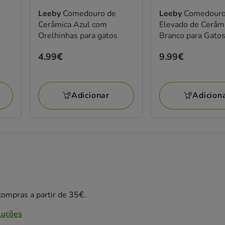
Leeby
Comedouro de
Leeby
Comedour
Cerâmica Azul com
Elevado de Cerâm
Orelhinhas para gatos
Branco para Gato
Preço
4.99€
Preço
9.99€
4.99€
9.99€
Adicionar
Adicion
ompras a partir de 35€.
luções