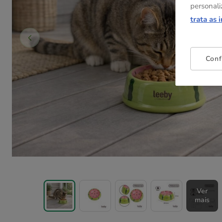
personali
trata as 
Conf
Ver
mais