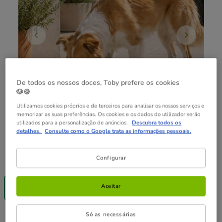
De todos os nossos doces, Toby prefere os cookies
🐶🍪
Utilizamos cookies próprios e de terceiros para analisar os nossos serviços e
memorizar as suas preferências. Os cookies e os dados do utilizador serão
utilizados para a personalização de anúncios.
Descubra todos os
detalhes.
Consulte como o Google trata as informações pessoais.
Capacidad:
1.8 L
Configurar
1.8 L
Aceitar
9.99€
Só as necessárias
9.99€
Preço 9.99€