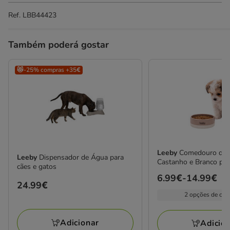
Ref.
LBB44423
Também poderá gostar
😻-25% compras +35€
Leeby
Comedouro de 
Leeby
Dispensador de Água para
Castanho e Branco par
cães e gatos
Preço
6.99€
-
14.99€
Preço
24.99€
de
2 opções de cap
24.99€
6.99€
a
Adicionar
Adicio
14.99€