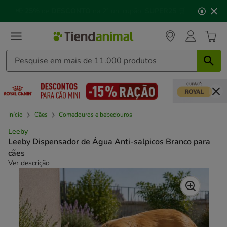
2
🐱
Celebre o dia do gato
com descontos até
25%
!
de
3,
mensagem,
Início
Cães
Comedouros e bebedouros
Leeby
Leeby Dispensador de Água Anti-salpicos Branco para
cães
Ver descrição