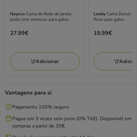
Nayeco
Cama de Rede de janela
Leeby
Cama Donut Ant
preta com ventosas para gatos
Rosa para gatos
Preço
27.99€
Preço
19.99€
27.99€
19.99€
Adicionar
Adicio
Vantagens para si
Pagamento 100% seguro.
Pague em 3 vezes sem juros (0% TAE). Disponivél em
compras a partir de 35€.