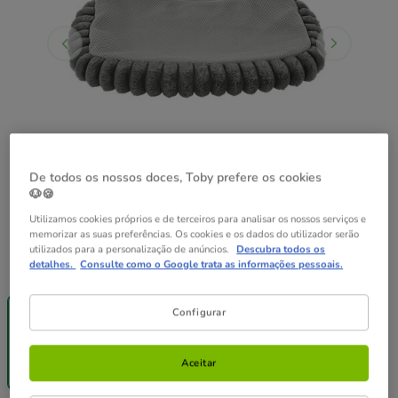
De todos os nossos doces, Toby prefere os cookies
🐶🍪
Utilizamos cookies próprios e de terceiros para analisar os nossos serviços e
memorizar as suas preferências. Os cookies e os dados do utilizador serão
utilizados para a personalização de anúncios.
Descubra todos os
Guia de tamanhos
Medidas:
60 x 40 x 19 cm
detalhes.
Consulte como o Google trata as informações pessoais.
😻-25%
compras
Configurar
+35€
60 x 40 x 19
cm
Aceitar
29.99€