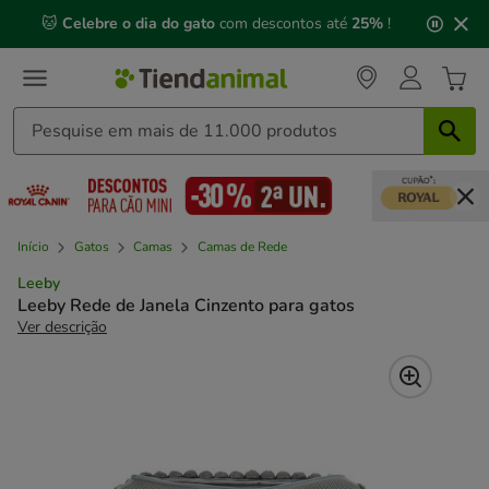
2
🐱
Celebre o dia do gato
com descontos até
25%
!
de
3,
mensagem,
Início
Gatos
Camas
Camas de Rede
Leeby
Leeby Rede de Janela Cinzento para gatos
Ver descrição