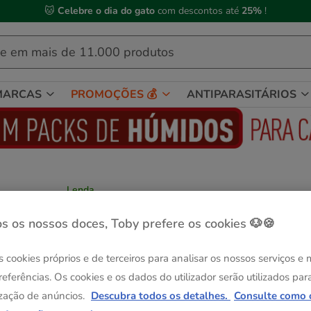
🐱
Celebre o dia do gato
com descontos até
25%
!
MARCAS
PROMOÇÕES 💰
ANTIPARASITÁRIOS
Lenda
Lenda Nature Grain Free Atum ração para
cães
s os nossos doces, Toby prefere os cookies 🐶🍪
Ver descrição
s cookies próprios e de terceiros para analisar os nossos serviços e
Peso:
12 kg
referências. Os cookies e os dados do utilizador serão utilizados par
Pack Poupanç
zação de anúncios.
Descubra todos os detalhes.
Consulte como 
2 x 12 kg
3 kg
12 kg