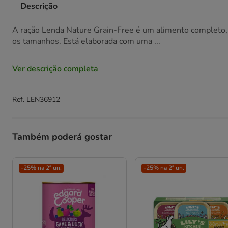
Descrição
A ração Lenda Nature Grain-Free é um alimento completo, e
os tamanhos. Está elaborada com uma ...
Ver descrição completa
Ref.
LEN36912
Também poderá gostar
-25% na 2ª un.
-25% na 2ª un.