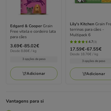
Lily's Kitchen
Grain Fr
Edgard & Cooper
Grain
terrinas para cães -
Free vitela e cordeiro lata
Multipack 6
para cães
4.7
(3)
4.7
Preço
3.69€
-
85.02€
Preço
17.59€
-
67.55€
estrelas
8.86€
Desde 8.86€ / kg
de
18.76€
Desde 18.76€ / kg
de
por
com
3.69€
por
3 opções de peso
kg
17.59€
3 opções de peso
3
kg
a
a
avaliações
85.02€
67.55€
Adicionar
Adicionar
Vantagens para si