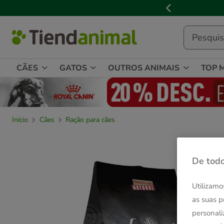
2
de
3,
mensagem,
CÃES
GATOS
OUTROS ANIMAIS
TOP 
Início
Cães
Ração para cães
De todo
Utilizamo
as suas p
personali