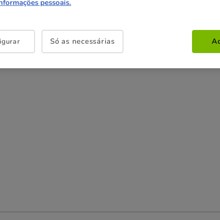
156.58€
informações pessoais.
29.69€
78.29€
153.45€
(9.90€ / kg)
(6.52€ / kg)
(6.39€ / kg)
Só as necessárias
Ac
igurar