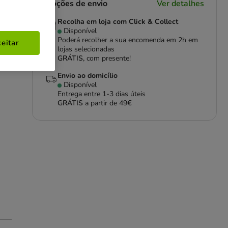
Opções de envio
Ver detalhes
Recolha em loja com Click & Collect
Disponível
Poderá recolher a sua encomenda em 2h em
eitar
lojas selecionadas
GRÁTIS,
com presente!
Envio ao domicílio
Disponível
Entrega entre
1-3 dias úteis
GRÁTIS
a partir de 49€