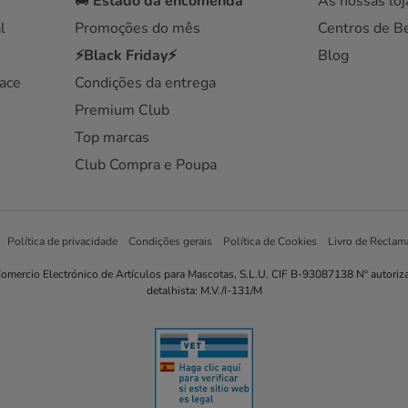
🚚
Estado da encomenda
As nossas loj
l
Promoções do mês
Centros de B
⚡Black Friday⚡
Blog
ace
Condições da entrega
Premium Club
Top marcas
Club Compra e Poupa
Política de privacidade
Condições gerais
Política de Cookies
Livro de Reclam
omercio Electrónico de Artículos para Mascotas, S.L.U. CIF B-93087138 Nº autoriz
detalhista: M.V./I-131/M