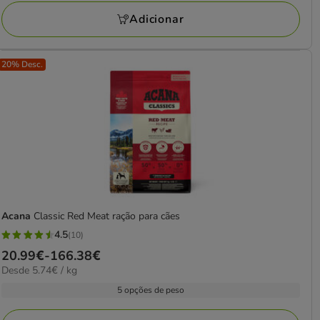
avaliações
171.68€
Adicionar
20% Desc.
Acana
Classic Red Meat ração para cães
4.5
(10)
4.5
Preço
20.99€
-
166.38€
estrelas
5.74€
Desde 5.74€ / kg
de
com
por
20.99€
5 opções de peso
10
kg
a
avaliações