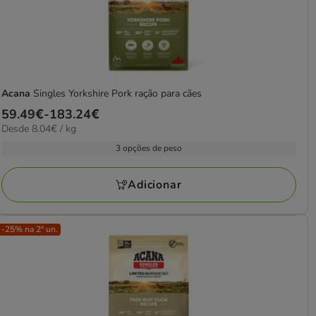
Acana
Singles Yorkshire Pork ração para cães
Preço
59.49€
-
183.24€
8.04€
Desde 8.04€ / kg
de
por
59.49€
3 opções de peso
kg
a
183.24€
Adicionar
-25% na 2ª un.