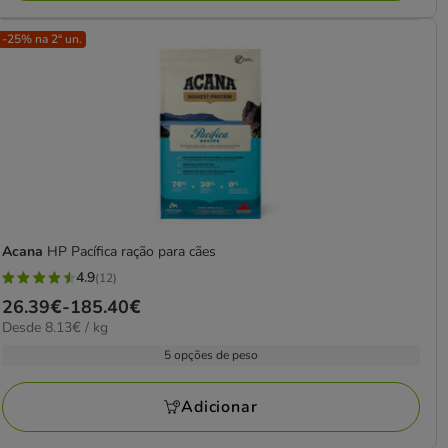
-25% na 2ª un.
Acana
HP Pacífica ração para cães
4.9
(12)
4.9
Preço
26.39€
-
185.40€
estrelas
8.13€
Desde 8.13€ / kg
de
com
por
26.39€
5 opções de peso
12
kg
a
avaliações
185.40€
Adicionar