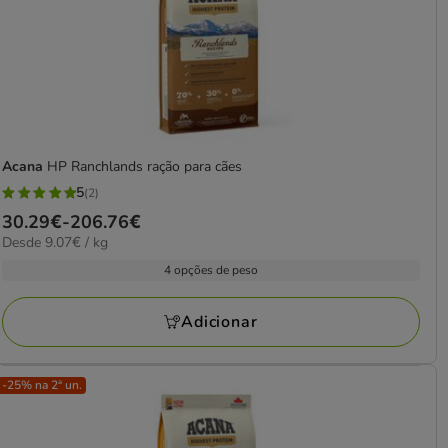
Acana
HP Ranchlands ração para cães
5
(2)
5
Preço
30.29€
-
206.76€
estrelas
9.07€
Desde 9.07€ / kg
de
com
por
30.29€
4 opções de peso
2
kg
a
avaliações
206.76€
Adicionar
-25% na 2ª un.