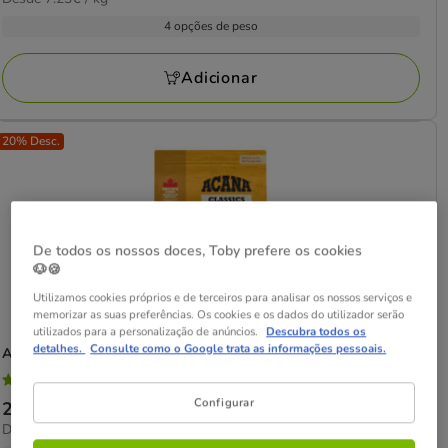
de
com
por
21.99€
4 opções de peso
21
kg
a
avaliações
86.81€
Adicionar
20% Desc.
De todos os nossos doces, Toby prefere os cookies
🐶🍪
Utilizamos cookies próprios e de terceiros para analisar os nossos serviços e
memorizar as suas preferências. Os cookies e os dados do utilizador serão
utilizados para a personalização de anúncios.
Descubra todos os
detalhes.
Consulte como o Google trata as informações pessoais.
Acana
Classics Prairie Poultry ração para cães
4.7
(65)
4.7
Configurar
Preço
21.39€
-
150.12€
estrelas
5.18€
Desde 5.18€ / kg
de
com
por