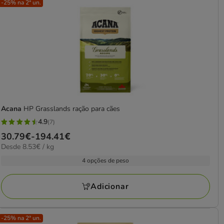
-25% na 2ª un.
Acana
HP Grasslands ração para cães
4.9
(7)
4.9
Preço
30.79€
-
194.41€
estrelas
8.53€
Desde 8.53€ / kg
de
com
por
30.79€
4 opções de peso
7
kg
a
avaliações
194.41€
Adicionar
-25% na 2ª un.