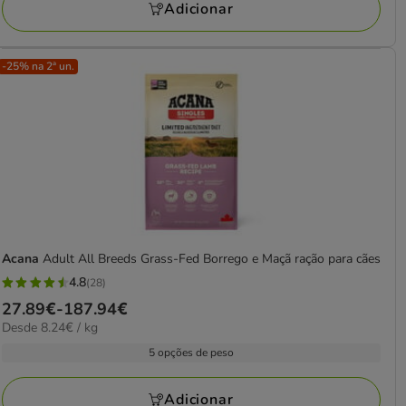
166.38€
Adicionar
-25% na 2ª un.
Acana
Adult All Breeds Grass-Fed Borrego e Maçã ração para cães
4.8
(28)
4.8
Preço
27.89€
-
187.94€
estrelas
8.24€
Desde 8.24€ / kg
de
com
por
27.89€
5 opções de peso
28
kg
a
avaliações
187.94€
Adicionar