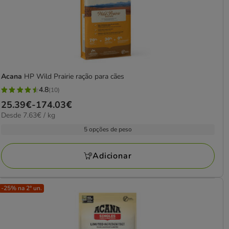
Acana
HP Wild Prairie ração para cães
4.8
(10)
4.8
Preço
25.39€
-
174.03€
estrelas
7.63€
Desde 7.63€ / kg
de
com
por
25.39€
5 opções de peso
10
kg
a
avaliações
174.03€
Adicionar
-25% na 2ª un.