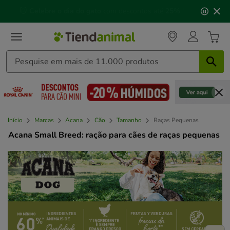
3
📅 Compre até às
13h00
e receba a sua encomenda no
de
próximo dia útil
⏰
3,
mensagem,
Início
Marcas
Acana
Cão
Tamanho
Raças Pequenas
Acana Small Breed: ração para cães de raças pequenas