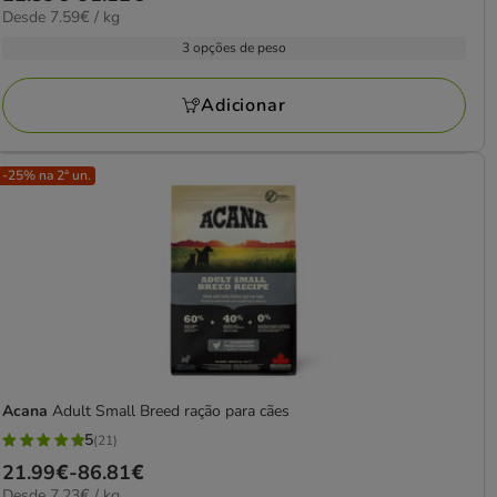
estrelas
7.59€
Desde 7.59€ / kg
de
com
por
22.39€
3 opções de peso
1
kg
a
avaliações
91.12€
Adicionar
-25% na 2ª un.
Acana
Adult Small Breed ração para cães
5
(21)
5
Preço
21.99€
-
86.81€
estrelas
7.23€
Desde 7.23€ / kg