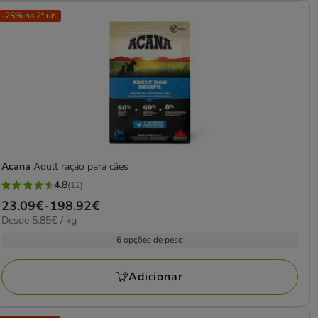
-25% na 2ª un.
Acana
Adult ração para cães
4.8
(12)
4.8
Preço
23.09€
-
198.92€
estrelas
5.85€
Desde 5.85€ / kg
de
com
por
23.09€
6 opções de peso
12
kg
a
avaliações
198.92€
Adicionar