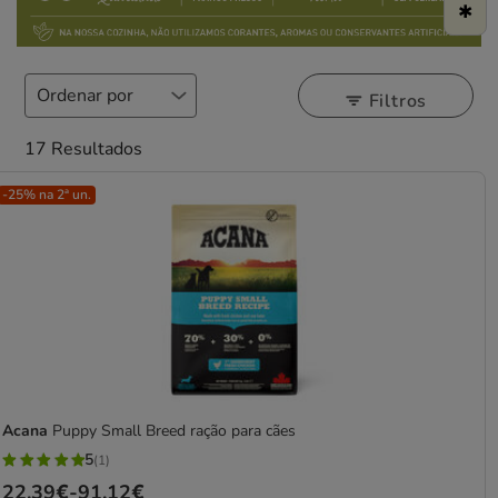
Filtros
17 Resultados
-25% na 2ª un.
Acana
Puppy Small Breed ração para cães
5
(1)
5
Preço
22.39€
-
91.12€