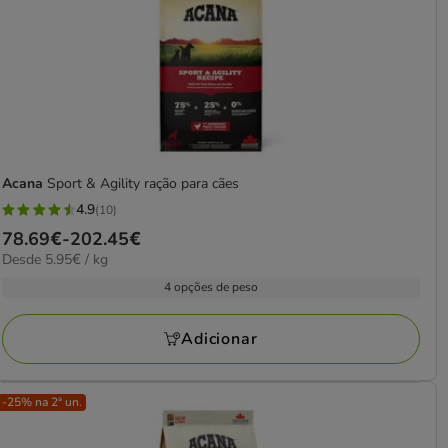
Acana
Sport & Agility ração para cães
4.9
(10)
4.9
Preço
78.69€
-
202.45€
estrelas
5.95€
Desde 5.95€ / kg
de
com
por
78.69€
4 opções de peso
10
kg
a
avaliações
202.45€
Adicionar
-25% na 2ª un.