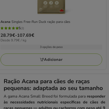
Acana
Singles Free-Run Duck ração para cães
5
(2)
5
Preço
28.79€
-
107.69€
estrelas
9.79€
Desde 9.79€ / kg
de
com
por
28.79€
3 opções de peso
2
KG
a
avaliações
107.69€
Adicionar
Ração Acana para cães de raças
pequenas: adaptada ao seu tamanho
A gama Acana Small Breed foi formulada para
responder
às necessidades nutricionais específicas de cães de
raças pequenas — adultos ou cachorros com peso até 9