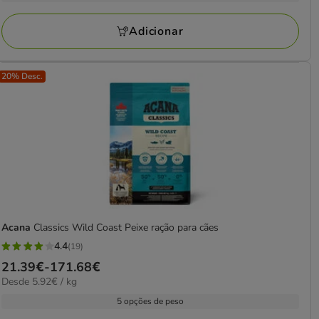
a
avaliações
144.63€
Adicionar
20% Desc.
Acana
Classics Wild Coast Peixe ração para cães
4.4
(19)
4.4
Preço
21.39€
-
171.68€
estrelas
5.92€
Desde 5.92€ / kg
de
com
por
21.39€
5 opções de peso
19
kg
a