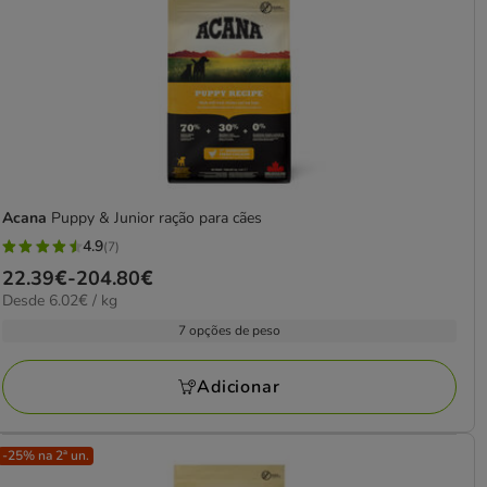
Acana
Puppy & Junior ração para cães
4.9
(7)
4.9
Preço
22.39€
-
204.80€
estrelas
6.02€
Desde 6.02€ / kg
de
com
por
22.39€
7 opções de peso
7
kg
a
avaliações
204.80€
Adicionar
-25% na 2ª un.