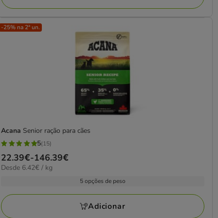
-25% na 2ª un.
Acana
Senior ração para cães
5
(15)
5
Preço
22.39€
-
146.39€
estrelas
6.42€
Desde 6.42€ / kg
de
com
por
22.39€
5 opções de peso
15
kg
a
avaliações
146.39€
Adicionar