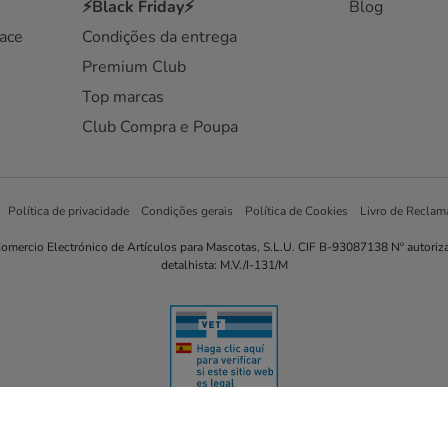
⚡Black Friday⚡
Blog
ace
Condições da entrega
Premium Club
Top marcas
Club Compra e Poupa
Política de privacidade
Condições gerais
Política de Cookies
Livro de Reclam
omercio Electrónico de Artículos para Mascotas, S.L.U. CIF B-93087138 Nº autoriz
detalhista: M.V./I-131/M