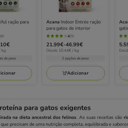
iful ração para
Acana
Indoor Entrée ração
Aca
para gatos de interior
gati
4
(6)
(5)
4
5
.10€
Preço
21.99€
-
46.99€
Pre
5.5
estrelas
estr
10.44€
11.9
 kg
Desde 10.44€ / kg
Desd
de
de
com
com
por
por
21.99€
5.5
es de peso
2 opções de peso
5
2
KG
kg
a
a
avaliações
aval
46.99€
43.
icionar
Adicionar
proteína para gatos exigentes
irada na dieta ancestral dos felinos
. As suas receitas são
ri
s que precisam de uma nutrição completa, equilibrada e saboro