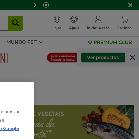
Lojas
Ajuda
Iniciar sessão
Carrinho
MUNDO PET
PREMIUM CLUB
 memorizar
a a
o Google