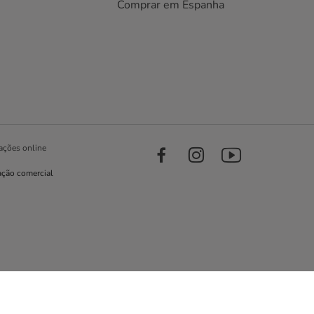
Comprar em Espanha
ações online
ação comercial