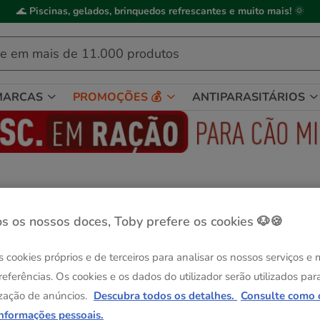
🌊
Piscinas, gelados, brinquedos refrescantes e muito mais!
🌞
MARCAS
PROMOÇÕES 💰
ANTIPARASITÁRIOS
proteínas para gatos
s os nossos doces, Toby prefere os cookies 🐶🍪
s cookies próprios e de terceiros para analisar os nossos serviços e
referências. Os cookies e os dados do utilizador serão utilizados par
zação de anúncios.
Descubra todos os detalhes.
Consulte como 
informações pessoais.