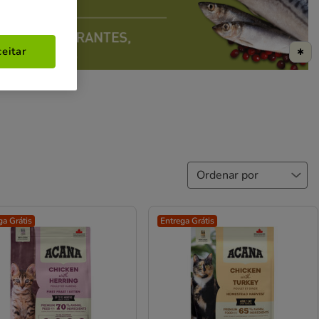
eitar
✱
ga Grátis
Entrega Grátis