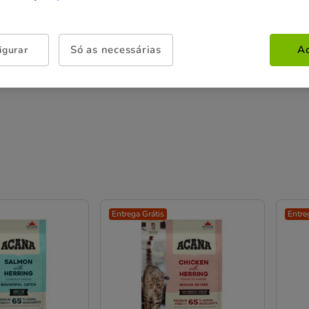
Só as necessárias
Ac
igurar
Entrega Grátis
Entre