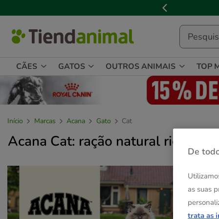
2
de
3,
mensagem,
CÃES
GATOS
OUTROS ANIMAIS
TOP 
Início
Marcas
Acana
Gato
Cat
Acana Cat: ração natural rica em 
De todo
Utilizamo
as suas p
personali
trata as 