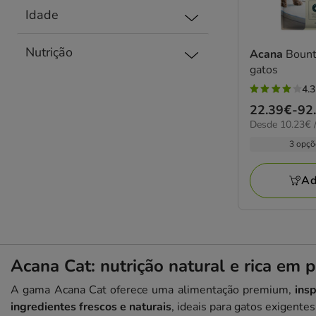
Idade
Nutrição
Acana
Bount
gatos
4.3
4.3
Preço
22.39€
-
92
estrelas
10.23€
Desde 10.23€ /
de
com
por
22.39€
3 opçõ
6
kg
a
avaliações
92.10€
Ad
Acana Cat: nutrição natural e rica em 
A gama Acana Cat oferece uma alimentação premium,
insp
ingredientes frescos e naturais
, ideais para gatos exigente