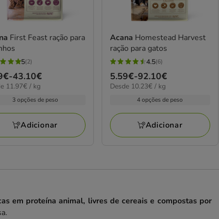
na
First Feast ração para
Acana
Homestead Harvest
nhos
ração para gatos
5
4.5
(2)
(6)
4.5
ço
9€
-
43.10€
Preço
5.59€
-
92.10€
elas
estrelas
7€
10.23€
e 11.97€ / kg
Desde 10.23€ / kg
de
com
por
9€
5.59€
3 opções de peso
4 opções de peso
6
kg
a
iações
avaliações
10€
92.10€
Adicionar
Adicionar
cas em proteína animal, livres de cereais e compostas por
sa.