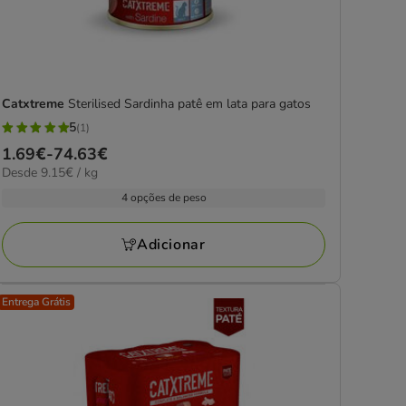
Catxtreme
Sterilised Sardinha patê em lata para gatos
5
(1)
5
Preço
1.69€
-
74.63€
estrelas
9.15€
Desde 9.15€ / kg
de
com
por
1.69€
4 opções de peso
1
kg
a
avaliações
74.63€
Adicionar
Entrega Grátis