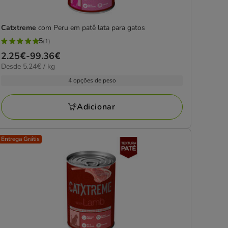
Catxtreme
com Peru em patê lata para gatos
5
(1)
5
Preço
2.25€
-
99.36€
estrelas
5.24€
Desde 5.24€ / kg
de
com
por
2.25€
4 opções de peso
1
kg
a
avaliações
99.36€
Adicionar
Entrega Grátis