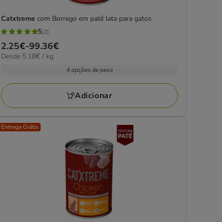
Catxtreme
com Borrego em patê lata para gatos
5
(2)
5
Preço
2.25€
-
99.36€
estrelas
5.18€
Desde 5.18€ / kg
de
com
por
2.25€
4 opções de peso
2
kg
a
avaliações
99.36€
Adicionar
Entrega Grátis