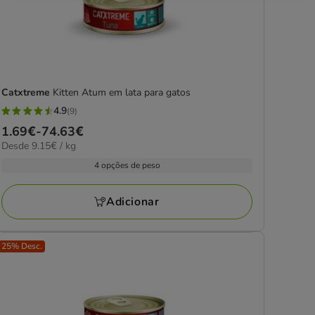
Catxtreme
Kitten Atum em lata para gatos
4.9
(9)
4.9
Preço
1.69€
-
74.63€
estrelas
9.15€
Desde 9.15€ / kg
de
com
por
1.69€
4 opções de peso
9
kg
a
avaliações
74.63€
Adicionar
25% Desc.