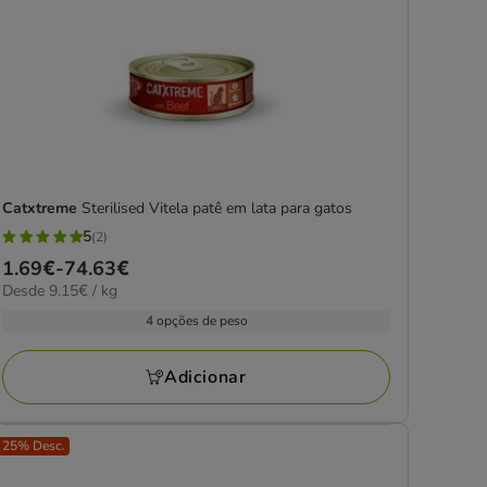
Catxtreme
Sterilised Vitela patê em lata para gatos
5
(2)
5
Preço
1.69€
-
74.63€
estrelas
9.15€
Desde 9.15€ / kg
de
com
por
1.69€
4 opções de peso
2
kg
a
avaliações
74.63€
Adicionar
25% Desc.