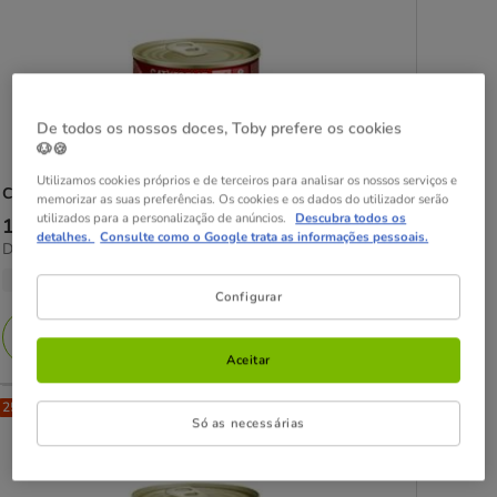
De todos os nossos doces, Toby prefere os cookies
🐶🍪
Utilizamos cookies próprios e de terceiros para analisar os nossos serviços e
Catxtreme
Lata Sterilised paté com cordeiro para Gatos
memorizar as suas preferências. Os cookies e os dados do utilizador serão
utilizados para a personalização de anúncios.
Descubra todos os
Preço
1.69€
-
74.63€
detalhes.
Consulte como o Google trata as informações pessoais.
9.15€
Desde 9.15€ / kg
de
por
1.69€
4 opções de peso
kg
Configurar
a
74.63€
Adicionar
Aceitar
25% Desc.
Só as necessárias