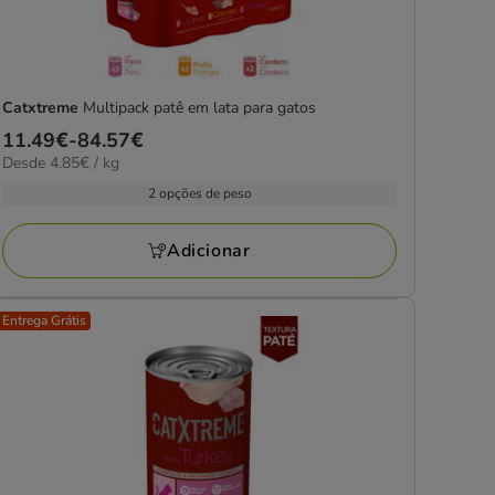
Catxtreme
Multipack patê em lata para gatos
Preço
11.49€
-
84.57€
4.85€
Desde 4.85€ / kg
de
por
11.49€
2 opções de peso
KG
a
84.57€
Adicionar
Entrega Grátis