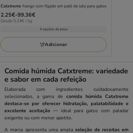
Catxtreme
frango com fígado em paté de lata para gatos
Preço
2.25€
-
99.36€
5.24€
Desde 5.24€ / kg
de
por
2.25€
4 opções de peso
kg
a
99.36€
Adicionar
Comida húmida Catxtreme: variedade
e sabor em cada refeição
Elaborada com ingredientes cuidadosamente
selecionados, a gama de
comida húmida Catxtreme
destaca-se por oferecer hidratação, palatabilidade e
excelente aceitação
— ideal para gatos com paladar
exigente ou com menor apetite.
A marca apresenta uma ampla
seleção de receitas em