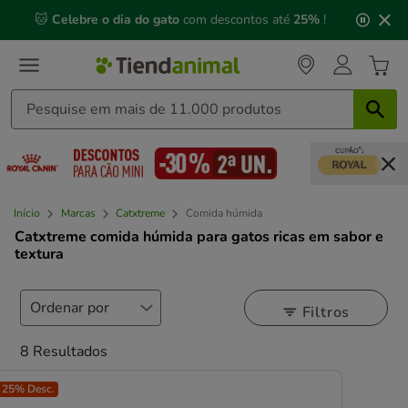
3
📅 Compre até às
13h00
e receba a sua encomenda no
de
próximo dia útil
⏰
3,
mensagem,
Início
Marcas
Catxtreme
Comida húmida
Catxtreme comida húmida para gatos ricas em sabor e
textura
Filtros
8 Resultados
25% Desc.