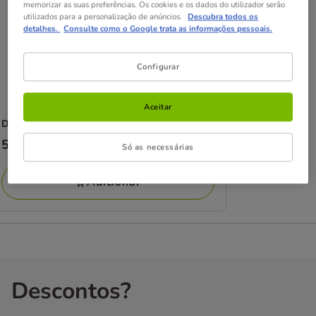
memorizar as suas preferências. Os cookies e os dados do utilizador serão
utilizados para a personalização de anúncios.
Descubra todos os
detalhes.
Consulte como o Google trata as informações pessoais.
Configurar
Aceitar
Dajana
Aquasan Redutor de cloro para aquários
Preço
5.99€
Só as necessárias
5.99€
Adicionar
Descontos?