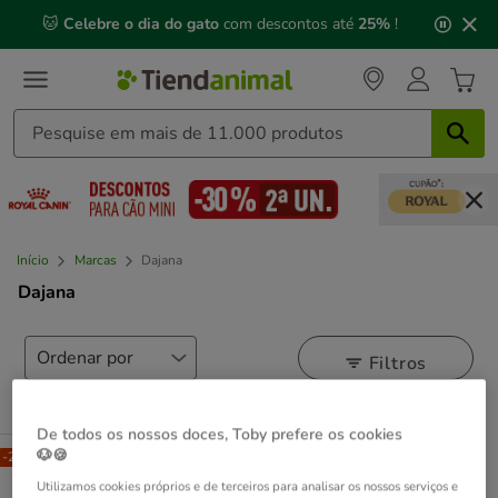
2
🐱
Celebre o dia do gato
com descontos até
25%
!
de
3,
mensagem,
Início
Marcas
Dajana
Dajana
Filtros
1 Resultados
De todos os nossos doces, Toby prefere os cookies
🐶🍪
-25% na 2ª un.
Utilizamos cookies próprios e de terceiros para analisar os nossos serviços e