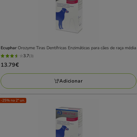
Ecuphar
Orozyme Tiras Dentífricas Enzimáticas para cães de raça média
3.7
(3)
3.7
Preço
13.79€
estrelas
13.79€
com
Adicionar
3
avaliações
-25% na 2ª un.