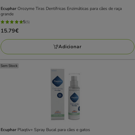
Ecuphar
Orozyme Tiras Dentífricas Enzimáticas para cães de raça
grande
5
(5)
5
Preço
15.79€
estrelas
15.79€
com
Adicionar
5
avaliações
Sem Stock
Ecuphar
Plaqtiv+ Spray Bucal para cães e gatos