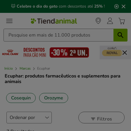
2
🐱
Celebre o dia do gato
com descontos até
25%
!
de
3,
mensagem,
Início
Marcas
Ecuphar
Ecuphar: produtos farmacêuticos e suplementos para
animais
Cosequin
Orozyme
Filtros