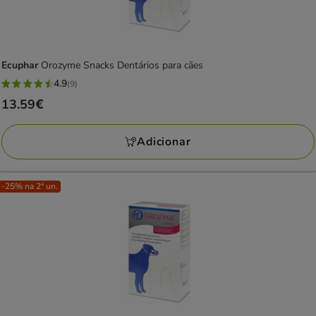
Ecuphar
Orozyme Snacks Dentários para cães
4.9
(9)
4.9
Preço
13.59€
estrelas
13.59€
com
Adicionar
9
avaliações
-25% na 2ª un.