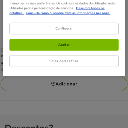
memorizar as suas preferências. Os cookies e os dados do utilizador serão
utilizados para a personalização de anúncios.
Descubra todos os
detalhes.
Consulte como o Google trata as informações pessoais.
Configurar
Aceitar
Elanco
Sano & Bello Vetriderm Antialérgico para donos de animais de
estimação
Só as necessárias
Preço
30.39€
0.09€
0.09€ / ml
30.39€
por
ML
Adicionar