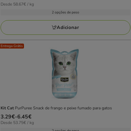
58.67€
Desde 58.67€ / kg
de
por
3.59€
2 opções de peso
kg
a
7.04€
Adicionar
Entrega Grátis
Kit Cat
PurPuree Snack de frango e peixe fumado para gatos
Preço
3.29€
-
6.45€
53.75€
Desde 53.75€ / kg
de
por
3.29€
2 opções de peso