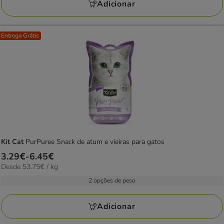
10.33€
Adicionar
Entrega Grátis
Kit Cat
PurPuree Snack de atum e vieiras para gatos
Preço
3.29€
-
6.45€
53.75€
Desde 53.75€ / kg
de
por
3.29€
2 opções de peso
kg
a
6.45€
Adicionar