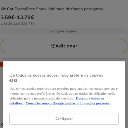
Kit Cat
FreezeBites Snack liofilizado de frango para gatos
Preço
3.59€
-
13.79€
229.83€
Desde 229.83€ / kg
de
por
3.59€
2 opções de peso
kg
a
13.79€
Adicionar
Entrega Grátis
De todos os nossos doces, Toby prefere os cookies
🐶🍪
Utilizamos cookies próprios e de terceiros para analisar os nossos serviços e
memorizar as suas preferências. Os cookies e os dados do utilizador serão
utilizados para a personalização de anúncios.
Descubra todos os
detalhes.
Consulte como o Google trata as informações pessoais.
Configurar
Kit Cat
Comida húmida de atum e camarões em lata para gatos