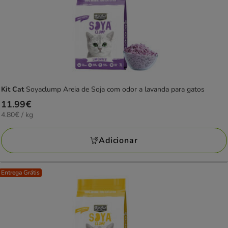
Kit Cat
Soyaclump Areia de Soja com odor a lavanda para gatos
Preço
11.99€
4.80€
4.80€ / kg
11.99€
por
KG
Adicionar
Entrega Grátis