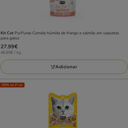
Kit Cat
PurPuree Comida húmida de frango e salmão em saquetas
para gatos
Preço
27.99€
46.65€
46.65€ / kg
27.99€
por
KG
Adicionar
-50% na 2ª un.