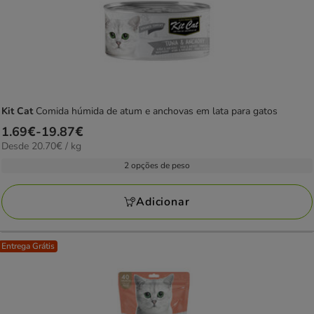
Kit Cat
Comida húmida de atum e anchovas em lata para gatos
Preço
1.69€
-
19.87€
20.70€
Desde 20.70€ / kg
de
por
1.69€
2 opções de peso
kg
a
19.87€
Adicionar
Entrega Grátis