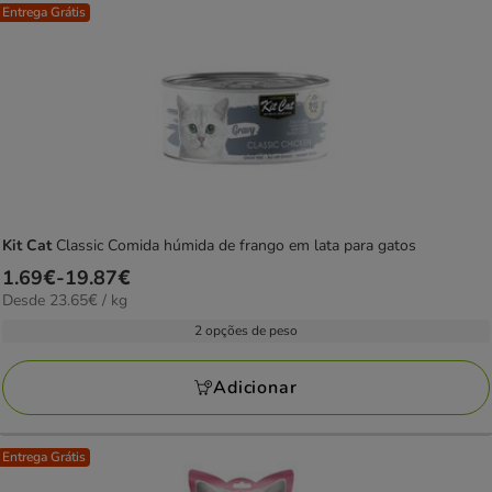
Entrega Grátis
Kit Cat
Classic Comida húmida de frango em lata para gatos
Preço
1.69€
-
19.87€
23.65€
Desde 23.65€ / kg
de
por
1.69€
2 opções de peso
kg
a
19.87€
Adicionar
Entrega Grátis