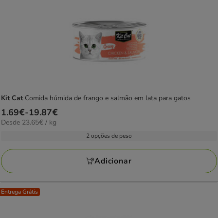
Kit Cat
Comida húmida de frango e salmão em lata para gatos
Preço
1.69€
-
19.87€
23.65€
Desde 23.65€ / kg
de
por
1.69€
2 opções de peso
kg
a
19.87€
Adicionar
Entrega Grátis