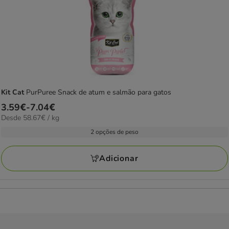
Kit Cat
PurPuree Snack de atum e salmão para gatos
Preço
3.59€
-
7.04€
58.67€
Desde 58.67€ / kg
de
por
3.59€
2 opções de peso
kg
a
7.04€
Adicionar