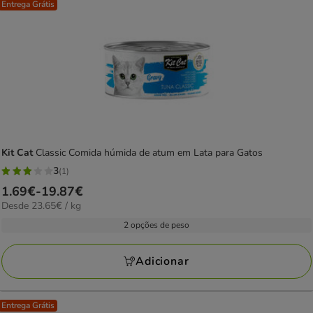
Entrega Grátis
Kit Cat
Classic Comida húmida de atum em Lata para Gatos
3
(1)
3
Preço
1.69€
-
19.87€
estrelas
23.65€
Desde 23.65€ / kg
de
com
por
1.69€
2 opções de peso
1
kg
a
avaliações
19.87€
Adicionar
Entrega Grátis