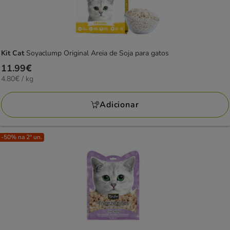
Kit Cat
Soyaclump Original Areia de Soja para gatos
Preço
11.99€
4.80€
4.80€ / kg
11.99€
por
KG
Adicionar
-50% na 2ª un.