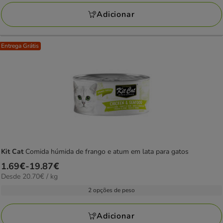
a
19.87€
Adicionar
Entrega Grátis
Kit Cat
Comida húmida de frango e atum em lata para gatos
Preço
1.69€
-
19.87€
20.70€
Desde 20.70€ / kg
de
por
1.69€
2 opções de peso
kg
a
19.87€
Adicionar