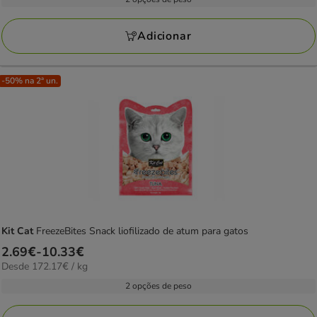
kg
a
6.45€
Adicionar
-50% na 2ª un.
Kit Cat
FreezeBites Snack liofilizado de atum para gatos
Preço
2.69€
-
10.33€
172.17€
Desde 172.17€ / kg
de
por
2.69€
2 opções de peso
kg
a