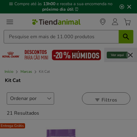
3
📅 Compre até às
13h00
e receba a sua encomenda no
de
próximo dia útil
⏰
3,
mensagem,
Início
Marcas
Kit Cat
Kit Cat
Filtros
21 Resultados
Entrega Grátis