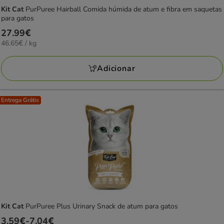
Kit Cat
PurPuree Hairball Comida húmida de atum e fibra em saquetas
para gatos
Preço
27.99€
46.65€
46.65€ / kg
27.99€
por
KG
Adicionar
Entrega Grátis
Kit Cat
PurPuree Plus Urinary Snack de atum para gatos
Preço
3.59€
-
7.04€