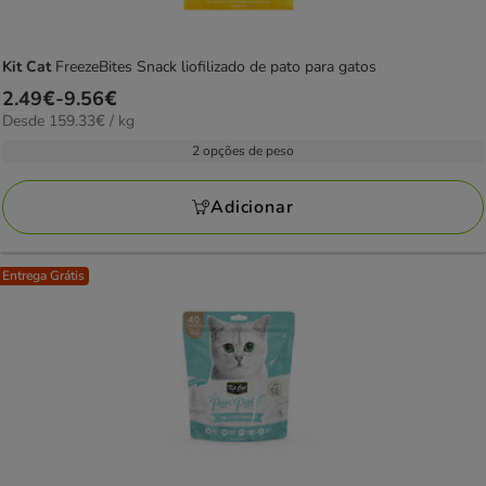
Kit Cat
FreezeBites Snack liofilizado de pato para gatos
Preço
2.49€
-
9.56€
159.33€
Desde 159.33€ / kg
de
por
2.49€
2 opções de peso
kg
a
9.56€
Adicionar
Entrega Grátis