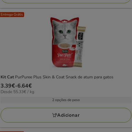
Entrega Grátis
Kit Cat
PurPuree Plus Skin & Coat Snack de atum para gatos
Preço
3.39€
-
6.64€
55.33€
Desde 55.33€ / kg
de
por
3.39€
2 opções de peso
kg
a
6.64€
Adicionar