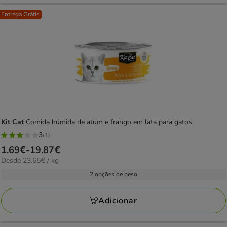
Entrega Grátis
Kit Cat
Comida húmida de atum e frango em lata para gatos
3
(1)
3
Preço
1.69€
-
19.87€
estrelas
23.65€
Desde 23.65€ / kg
de
com
por
1.69€
2 opções de peso
1
kg
a
avaliações
19.87€
Adicionar