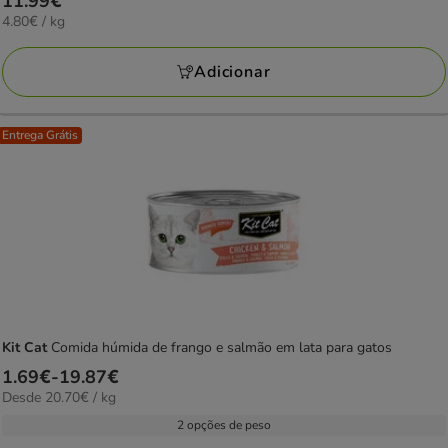
Preço
11.99€
estrelas
4.80€
4.80€ / kg
11.99€
com
por
1
KG
Adicionar
avaliações
Entrega Grátis
Kit Cat
Comida húmida de frango e salmão em lata para gatos
Preço
1.69€
-
19.87€
20.70€
Desde 20.70€ / kg
de
por
1.69€
2 opções de peso
kg