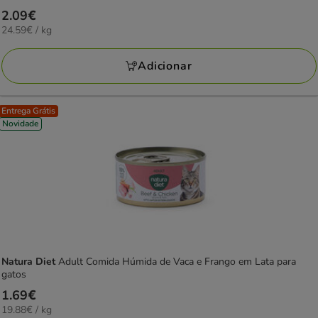
Preço
2.09€
24.59€
24.59€ / kg
2.09€
por
KG
Adicionar
Entrega Grátis
Novidade
Natura Diet
Adult Comida Húmida de Vaca e Frango em Lata para
gatos
Preço
1.69€
19.88€
19.88€ / kg
1.69€