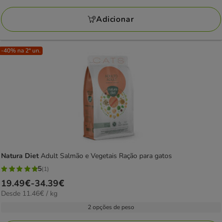
por
KG
Adicionar
-40% na 2ª un.
Natura Diet
Adult Salmão e Vegetais Ração para gatos
5
(1)
5
Preço
19.49€
-
34.39€
estrelas
11.46€
Desde 11.46€ / kg
de
com
por
19.49€
2 opções de peso
1
KG
a
avaliações