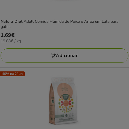
Natura Diet
Adult Comida Húmida de Peixe e Arroz em Lata para
gatos
Preço
1.69€
19.88€
19.88€ / kg
1.69€
por
KG
Adicionar
-40% na 2ª un.