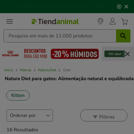
3
📅 Compre até às
13h00
e receba a sua encomenda no
de
próximo dia útil
⏰
3,
mensagem,
Início
Marcas
Natura Diet
Gato
Natura Diet para gatos: Alimentação natural e equilibrada
Kitten
Filtros
16 Resultados