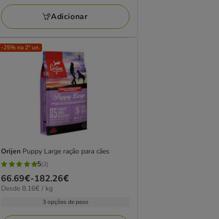
a
avaliações
188.14€
Adicionar
-25% na 2ª un.
Orijen
Puppy Large ração para cães
5
(2)
5
Preço
66.69€
-
182.26€
estrelas
8.16€
Desde 8.16€ / kg
de
com
por
66.69€
3 opções de peso
2
KG
a
avaliações