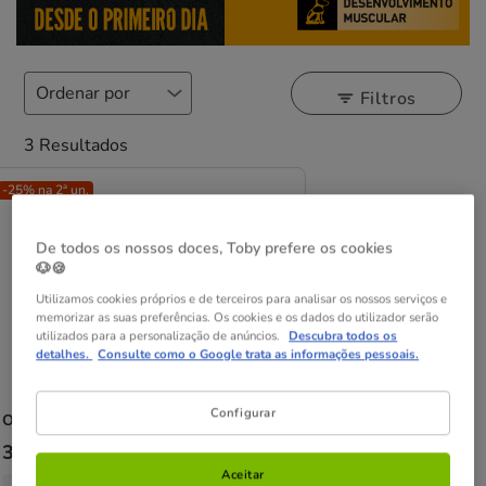
Filtros
3 Resultados
-25% na 2ª un.
De todos os nossos doces, Toby prefere os cookies
🐶🍪
Utilizamos cookies próprios e de terceiros para analisar os nossos serviços e
memorizar as suas preferências. Os cookies e os dados do utilizador serão
utilizados para a personalização de anúncios.
Descubra todos os
detalhes.
Consulte como o Google trata as informações pessoais.
Configurar
Orijen
Puppy Small Breed ração para cães
Preço
30.29€
-
63.39€
de
Aceitar
2 opções de peso