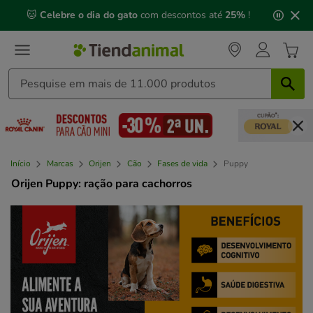
2
🐱
Celebre o dia do gato
com descontos até
25%
!
de
3,
mensagem,
Início
Marcas
Orijen
Cão
Fases de vida
Puppy
Orijen Puppy: ração para cachorros