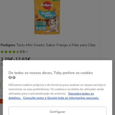
Pedigree
Tasty Mini Snacks Sabor Frango e Pato para Cães
4.9
(7)
4.9
Preço
3.29€
-
12.63€
estrelas
24.29€
Desde 24.29€ / kg
de
com
por
3.29€
3 opções de peso
7
De todos os nossos doces, Toby prefere os cookies
kg
a
🐶🍪
avaliações
12.63€
Adicionar
Utilizamos cookies próprios e de terceiros para analisar os nossos serviços e
memorizar as suas preferências. Os cookies e os dados do utilizador serão
utilizados para a personalização de anúncios.
Descubra todos os
detalhes.
Consulte como o Google trata as informações pessoais.
-25% na 2ª un.
Configurar