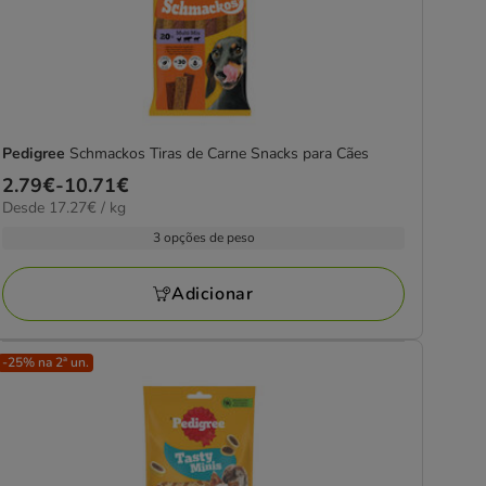
Pedigree
Schmackos Tiras de Carne Snacks para Cães
Preço
2.79€
-
10.71€
17.27€
Desde 17.27€ / kg
de
por
2.79€
3 opções de peso
kg
a
10.71€
Adicionar
-25% na 2ª un.