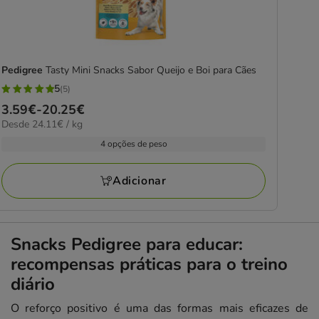
Pedigree
Tasty Mini Snacks Sabor Queijo e Boi para Cães
5
(5)
5
Preço
3.59€
-
20.25€
estrelas
24.11€
Desde 24.11€ / kg
de
com
por
3.59€
4 opções de peso
5
kg
a
avaliações
20.25€
Adicionar
Snacks Pedigree para educar:
recompensas práticas para o treino
diário
O reforço positivo é uma das formas mais eficazes de