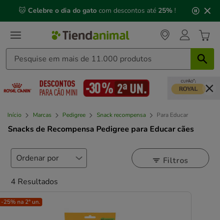
2
🐱
Celebre o dia do gato
com descontos até
25%
!
de
3,
mensagem,
Início
Marcas
Pedigree
Snack recompensa
Para Educar
Snacks de Recompensa Pedigree para Educar cães
Filtros
4 Resultados
-25% na 2ª un.