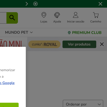
Lojas
Ajuda
Iniciar sessão
Carrinho
MUNDO PET
PREMIUM CLUB
 memorizar
a a
o Google