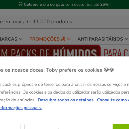
🐱
Celebre o dia do gato
com descontos até
25%
!
MARCAS
PROMOÇÕES 💰
ANTIPARASITÁRIOS
s os nossos doces, Toby prefere os cookies 🐶🍪
atos
s cookies próprios e de terceiros para analisar os nossos serviços e
referências. Os cookies e os dados do utilizador serão utilizados par
zação de anúncios.
Descubra todos os detalhes.
Consulte como 
informações pessoais.