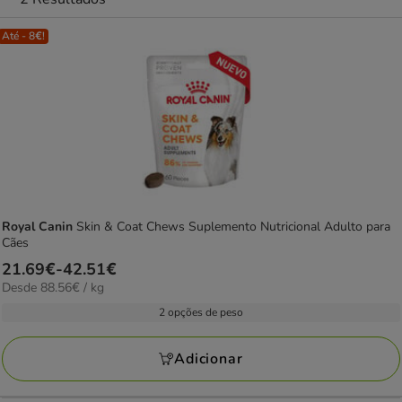
Até - 8€!
Royal Canin
Skin & Coat Chews Suplemento Nutricional Adulto para
Cães
Preço
21.69€
-
42.51€
88.56€
Desde 88.56€ / kg
de
por
21.69€
2 opções de peso
kg
a
42.51€
Adicionar