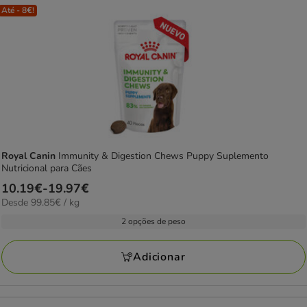
Até - 8€!
Royal Canin
Immunity & Digestion Chews Puppy Suplemento
Nutricional para Cães
Preço
10.19€
-
19.97€
99.85€
Desde 99.85€ / kg
de
por
10.19€
2 opções de peso
kg
a
19.97€
Adicionar