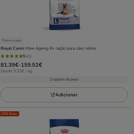
Patrocinado
Royal Canin
Maxi Ageing 8+ ração para cães sénior
5
(43)
5
Preço
81.39€
-
159.52€
estrelas
5.32€
Desde 5.32€ / kg
de
com
por
81.39€
2 opções de peso
43
kg
a
avaliações
159.52€
Adicionar
15% Desc.