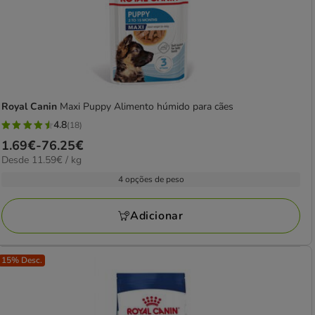
Royal Canin
Maxi Puppy Alimento húmido para cães
4.8
(18)
4.8
Preço
1.69€
-
76.25€
estrelas
11.59€
Desde 11.59€ / kg
de
com
por
1.69€
4 opções de peso
18
kg
a
avaliações
76.25€
Adicionar
15% Desc.