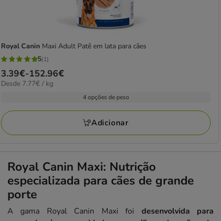
Royal Canin
Maxi Adult Patê em lata para cães
5
(1)
5
Preço
3.39€
-
152.96€
estrelas
7.77€
Desde 7.77€ / kg
de
com
por
3.39€
4 opções de peso
1
kg
a
avaliações
152.96€
Adicionar
Royal Canin Maxi: Nutrição
especializada para cães de grande
porte
A gama Royal Canin Maxi foi
desenvolvida para