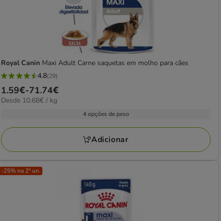
Royal Canin
Maxi Adult Carne saquetas em molho para cães
4.8
(29)
4.8
Preço
1.59€
-
71.74€
estrelas
10.68€
Desde 10.68€ / kg
de
com
por
1.59€
4 opções de peso
29
kg
a
avaliações
71.74€
Adicionar
-25% na 2ª un.