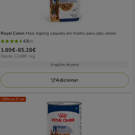
Royal Canin
Maxi Ageing saqueta em molho para cães sénior
4.8
(5)
4.8
Preço
1.89€
-
85.28€
estrelas
12.69€
Desde 12.69€ / kg
de
com
por
1.89€
4 opções de peso
5
kg
a
avaliações
85.28€
Adicionar
-25% na 2ª un.