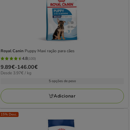
Royal Canin
Puppy Maxi ração para cães
4.8
(100)
4.8
Preço
9.89€
-
146.00€
estrelas
3.97€
Desde 3.97€ / kg
de
com
por
9.89€
5 opções de peso
100
KG
a
avaliações
146.00€
Adicionar
15% Desc.