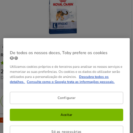
Patrocinado
De todos os nossos doces, Toby prefere os cookies
Royal Canin
Maxi Adult ração para cães
🐶🍪
4.8
(130)
4.8
Utilizamos cookies próprios e de terceiros para analisar os nossos serviços e
Preço
25.89€
-
143.26€
memorizar as suas preferências. Os cookies e os dados do utilizador serão
estrelas
utilizados para a personalização de anúncios.
Descubra todos os
3.98€
Desde 3.98€ / kg
de
com
detalhes.
Consulte como o Google trata as informações pessoais.
por
25.89€
5 opções de peso
130
kg
a
avaliações
Configurar
143.26€
Adicionar
Aceitar
-30% na 2ª un.
Só as necessárias