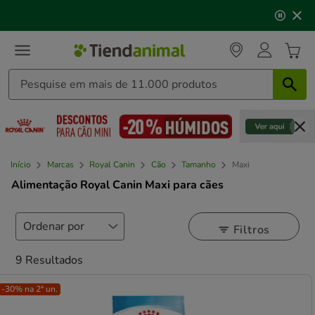
3
📅 Compre até às
13h00
e receba a sua encomenda no
de
próximo dia útil
⏰
3,
mensagem,
Início
Marcas
Royal Canin
Cão
Tamanho
Maxi
Alimentação Royal Canin Maxi para cães
Filtros
9 Resultados
-30% na 2ª un.