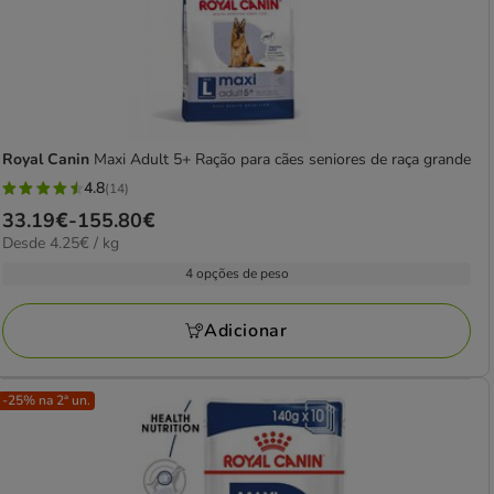
Royal Canin
Maxi Adult 5+ Ração para cães seniores de raça grande
4.8
(14)
4.8
Preço
33.19€
-
155.80€
estrelas
4.25€
Desde 4.25€ / kg
de
com
por
33.19€
4 opções de peso
14
KG
a
avaliações
155.80€
Adicionar
-25% na 2ª un.