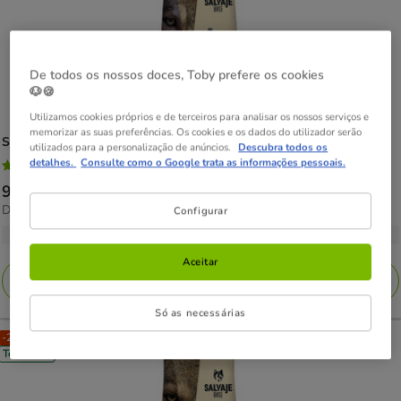
De todos os nossos doces, Toby prefere os cookies
🐶🍪
Utilizamos cookies próprios e de terceiros para analisar os nossos serviços e
memorizar as suas preferências. Os cookies e os dados do utilizador serão
Salvaje
Base Adulto Salmão ração para cães
utilizados para a personalização de anúncios.
Descubra todos os
detalhes.
Consulte como o Google trata as informações pessoais.
4.7
(153)
4.7
Preço
9.99€
-
56.98€
estrelas
1.90€
Desde 1.90€ / kg
de
Configurar
com
por
9.99€
3 opções de peso
153
kg
a
avaliações
Aceitar
56.98€
Adicionar
Só as necessárias
-25% na 2ª un.
Tendência