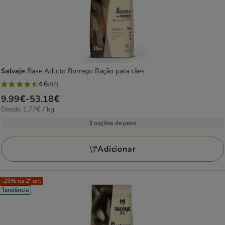
Salvaje
Base Adulto Borrego Ração para cães
4.6
(96)
4.6
Preço
9.99€
-
53.18€
estrelas
1.77€
Desde 1.77€ / kg
de
com
por
9.99€
3 opções de peso
96
kg
a
avaliações
53.18€
Adicionar
-25% na 2ª un.
Tendência