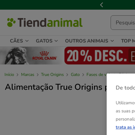
2
de
3,
mensagem,
CÃES
GATOS
OUTROS ANIMAIS
TOP 
Início
Marcas
True Origins
Gato
Fases de vida
Sénior
Alimentação True Origins para ga
De todo
Utilizamo
as suas p
personali
trata as 