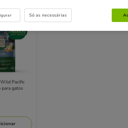
Só as necessárias
Ac
igurar
s
Wild Pacific
 para gatos
icionar