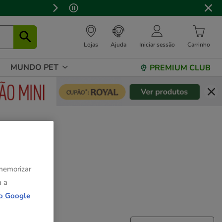
Lojas
Ajuda
Iniciar sessão
Carrinho
MUNDO PET
PREMIUM CLUB
 memorizar
a a
o Google