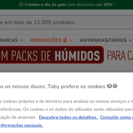
🐱
Celebre o dia do gato
com descontos até
25%
!
MARCAS
PROMOÇÕES 💰
ANTIPARASITÁRIOS
tos sénior
s os nossos doces, Toby prefere os cookies 🐶🍪
s cookies próprios e de terceiros para analisar os nossos serviços e
referências. Os cookies e os dados do utilizador serão utilizados par
zação de anúncios.
Descubra todos os detalhes.
Consulte como 
informações pessoais.