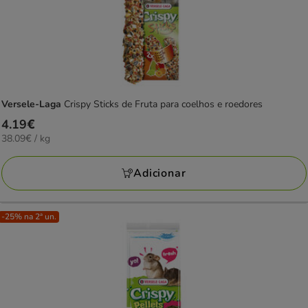
Versele-Laga
Crispy Sticks de Fruta para coelhos e roedores
Preço
4.19€
38.09€
38.09€ / kg
4.19€
por
KG
Adicionar
-25% na 2ª un.