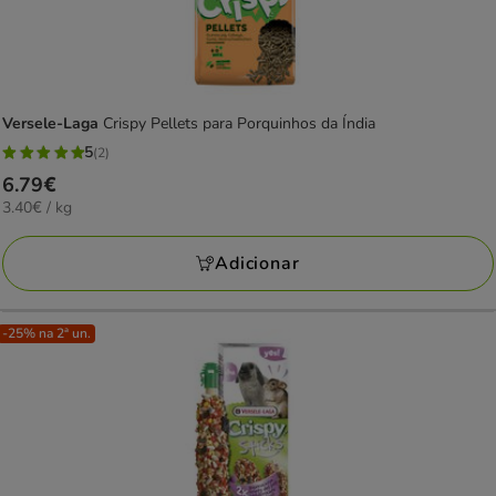
Versele-Laga
Crispy Pellets para Porquinhos da Índia
5
(2)
5
Preço
6.79€
estrelas
3.40€
3.40€ / kg
6.79€
com
por
2
KG
Adicionar
avaliações
-25% na 2ª un.