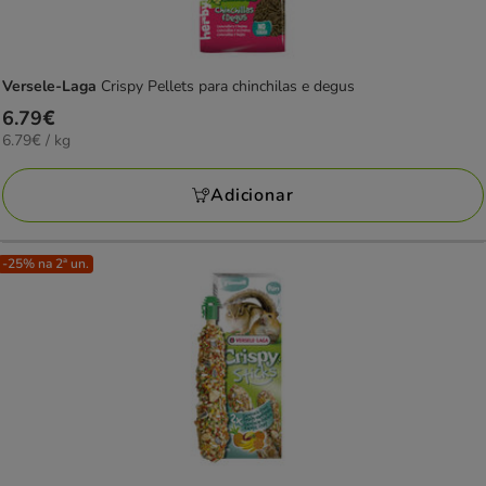
Versele-Laga
Crispy Pellets para chinchilas e degus
Preço
6.79€
6.79€
6.79€ / kg
6.79€
por
KG
Adicionar
-25% na 2ª un.