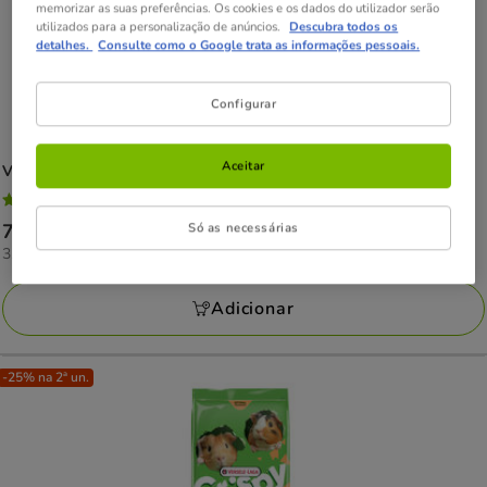
memorizar as suas preferências. Os cookies e os dados do utilizador serão
utilizados para a personalização de anúncios.
Descubra todos os
detalhes.
Consulte como o Google trata as informações pessoais.
Configurar
Aceitar
Versele-Laga
Crispy Pellets para coelhos
5
(1)
5
Só as necessárias
Preço
7.09€
estrelas
3.55€
3.55€ / kg
7.09€
com
por
1
KG
Adicionar
avaliações
-25% na 2ª un.