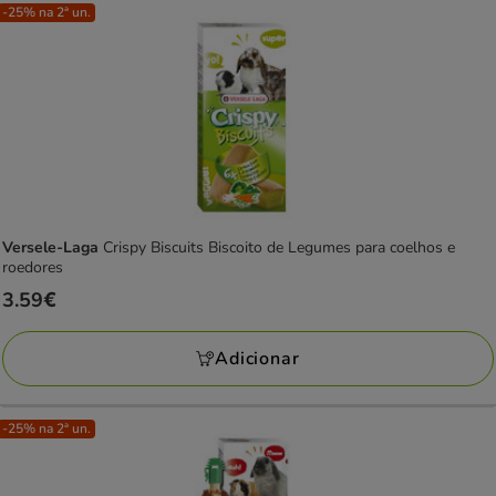
-25% na 2ª un.
Versele-Laga
Crispy Biscuits Biscoito de Legumes para coelhos e
roedores
Preço
3.59€
3.59€
Adicionar
-25% na 2ª un.