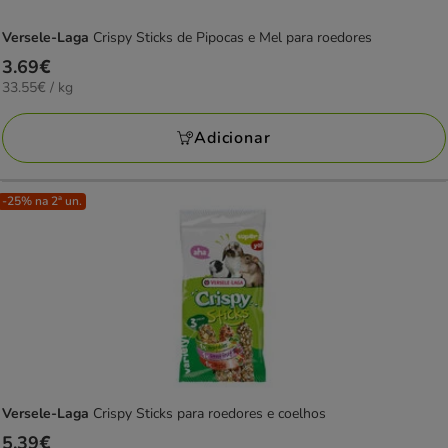
Versele-Laga
Crispy Sticks de Pipocas e Mel para roedores
Preço
3.69€
33.55€
33.55€ / kg
3.69€
por
KG
Adicionar
-25% na 2ª un.
Versele-Laga
Crispy Sticks para roedores e coelhos
Preço
5.39€