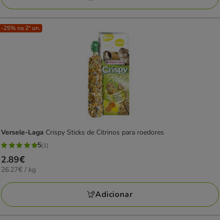
-25% na 2ª un.
Versele-Laga
Crispy Sticks de Citrinos para roedores
5
(1)
5
Preço
2.89€
estrelas
26.27€
26.27€ / kg
2.89€
com
por
1
KG
Adicionar
avaliações