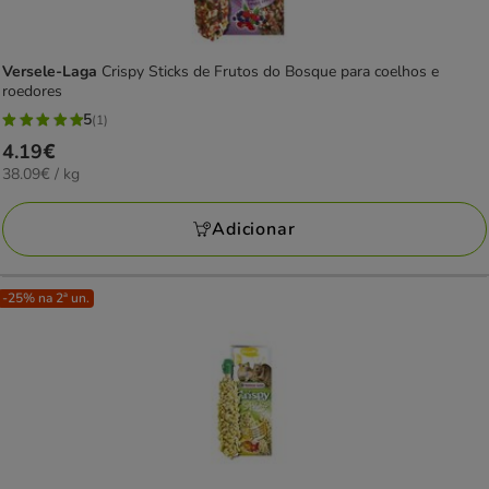
Versele-Laga
Crispy Sticks de Frutos do Bosque para coelhos e
roedores
5
(1)
5
Preço
4.19€
estrelas
38.09€
38.09€ / kg
4.19€
com
por
1
KG
Adicionar
avaliações
-25% na 2ª un.