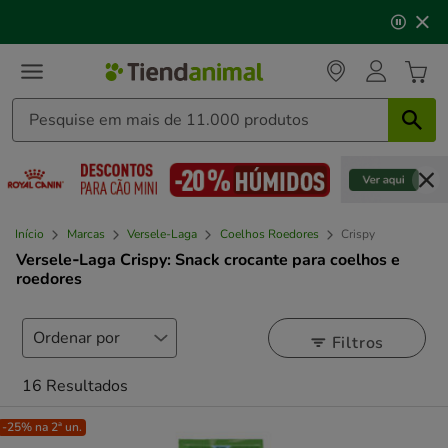
3
📅 Compre até às
13h00
e receba a sua encomenda no
de
próximo dia útil
⏰
3,
mensagem,
Início
Marcas
Versele-Laga
Coelhos Roedores
Crispy
Versele‑Laga Crispy: Snack crocante para coelhos e
roedores
Filtros
16 Resultados
-25% na 2ª un.