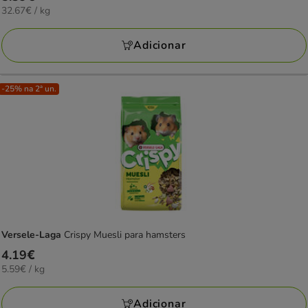
32.67€
32.67€ / kg
5.39€
por
KG
Adicionar
-25% na 2ª un.
Versele-Laga
Crispy Muesli para hamsters
Preço
4.19€
5.59€
5.59€ / kg
4.19€
por
KG
Adicionar