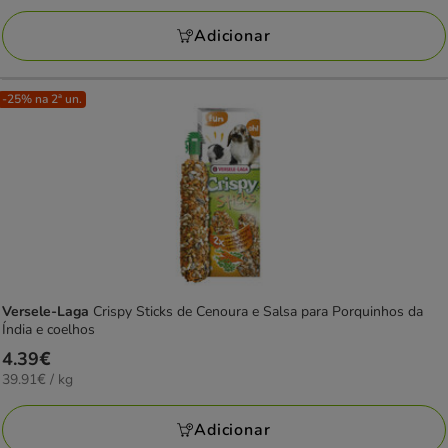
por
KG
Adicionar
-25% na 2ª un.
Versele-Laga
Crispy Sticks de Cenoura e Salsa para Porquinhos da
Índia e coelhos
Preço
4.39€
39.91€
39.91€ / kg
4.39€
por
KG
Adicionar