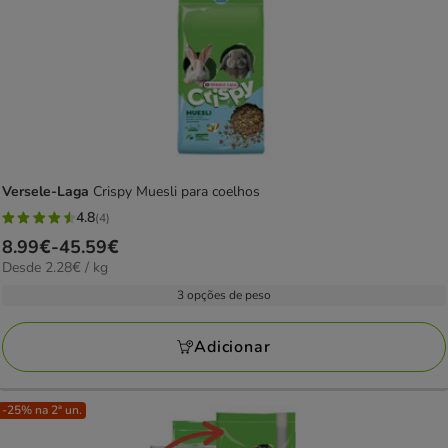
Versele-Laga
Crispy Muesli para coelhos
4.8
(4)
4.8
Preço
8.99€
-
45.59€
estrelas
2.28€
Desde 2.28€ / kg
de
com
por
8.99€
3 opções de peso
4
KG
a
avaliações
45.59€
Adicionar
-25% na 2ª un.