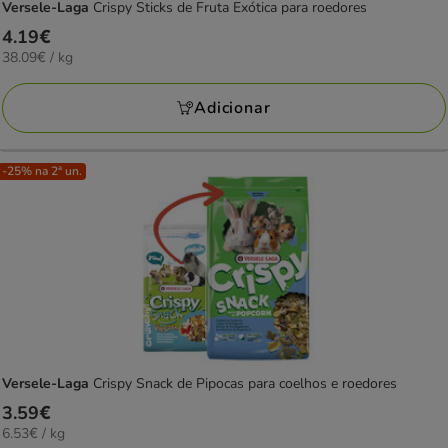
Versele-Laga
Crispy Sticks de Fruta Exótica para roedores
Preço
4.19€
38.09€
38.09€ / kg
4.19€
por
KG
Adicionar
-25% na 2ª un.
Versele-Laga
Crispy Snack de Pipocas para coelhos e roedores
Preço
3.59€
6.53€
6.53€ / kg
3.59€