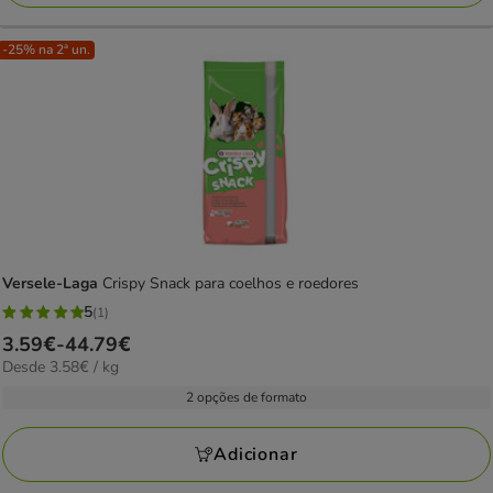
-25% na 2ª un.
Versele-Laga
Crispy Snack para coelhos e roedores
5
(1)
5
Preço
3.59€
-
44.79€
estrelas
3.58€
Desde 3.58€ / kg
de
com
por
3.59€
2 opções de formato
1
KG
a
avaliações
44.79€
Adicionar