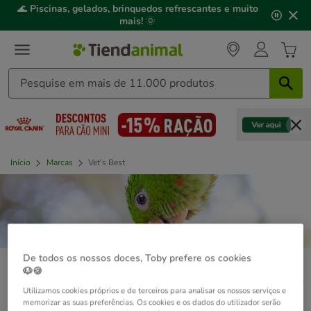
2
🌊
Piscinas, gelados, brinquedos refrescantes e muito
de
mais!
🌞
3,
mensagem,
Início
Marcas
Vet's Best
De todos os nossos doces, Toby prefere os cookies
🐶🍪
Não encontramos aquilo que
Utilizamos cookies próprios e de terceiros para analisar os nossos serviços e
procurava
memorizar as suas preferências. Os cookies e os dados do utilizador serão