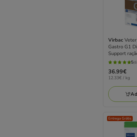
Virbac
Vete
Gastro G1 Di
Support raçã
5
(6
5
Preço
36.99€
estrelas
12.33€
12.33€ / kg
36.99€
com
por
6
KG
Ad
avaliações
Entrega Grátis