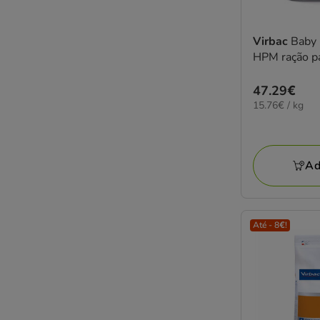
Virbac
Baby 
HPM ração p
Preço
47.29€
15.76€
15.76€ / kg
47.29€
por
KG
Ad
Até - 8€!