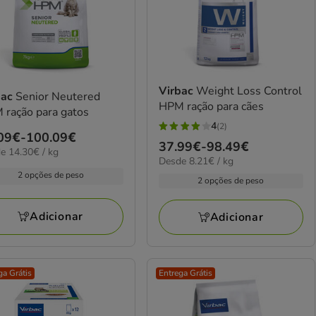
Virbac
Weight Loss Control
bac
Senior Neutered
HPM ração para cães
 ração para gatos
4
(2)
4
ço
09€
-
100.09€
Preço
37.99€
-
98.49€
estrelas
0€
e 14.30€ / kg
8.21€
Desde 8.21€ / kg
de
com
09€
por
2 opções de peso
37.99€
2 opções de peso
2
KG
a
avaliações
.09€
98.49€
Adicionar
Adicionar
ga Grátis
Entrega Grátis