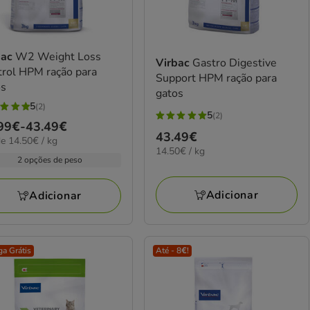
bac
W2 Weight Loss
Virbac
Gastro Digestive
trol HPM ração para
Support HPM ração para
os
gatos
5
(2)
5
(2)
5
ço
99€
-
43.49€
elas
Preço
43.49€
estrelas
0€
e 14.50€ / kg
14.50€
14.50€ / kg
43.49€
com
99€
2 opções de peso
por
2
KG
iações
avaliações
49€
Adicionar
Adicionar
ga Grátis
Até - 8€!