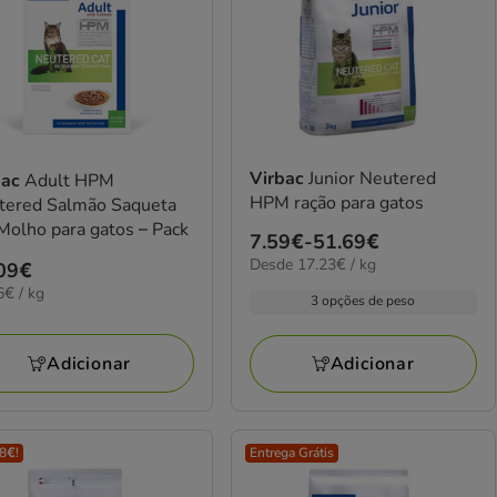
Virbac
Junior Neutered
bac
Adult HPM
HPM ração para gatos
tered Salmão Saqueta
olho para gatos – Pack
Preço
7.59€
-
51.69€
17.23€
Desde 17.23€ / kg
de
ço
09€
por
6€
7.59€
6€ / kg
09€
3 opções de peso
KG
a
51.69€
Adicionar
Adicionar
 8€!
Entrega Grátis