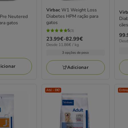
Virbac
W1 Weight Loss
Vir
Diabetes HPM ração para
Pre Neutered
Dia
gatos
ara gatos
cãe
5
(3)
5
Pre
99.
Preço
23.99€
-
82.99€
estrelas
8.17
Desd
de
11.86€
Desde 11.86€ / kg
de
por
com
99.
por
kg
23.99€
3 opções de peso
3
KG
a
a
avaliações
195
82.99€
icionar
Adicionar
Até - 8€!
Entre