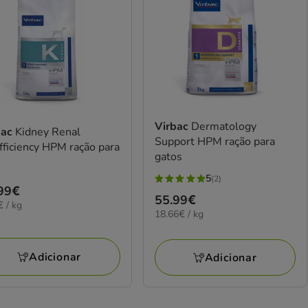
Virbac
Dermatology
bac
Kidney Renal
Support HPM ração para
fficiency HPM ração para
gatos
s
5
(2)
5
ço
99€
Preço
55.99€
estrelas
€
€ / kg
99€
18.66€
18.66€ / kg
55.99€
com
por
2
KG
avaliações
Adicionar
Adicionar