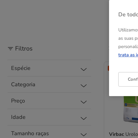
De todo
Utilizamo
as suas p
personali
Filtros
26 Resultad
trata as 
Espécie
Entrega Grátis
Conf
Categoria
Preço
Idade
Tamanho raças
Virbac
Urol