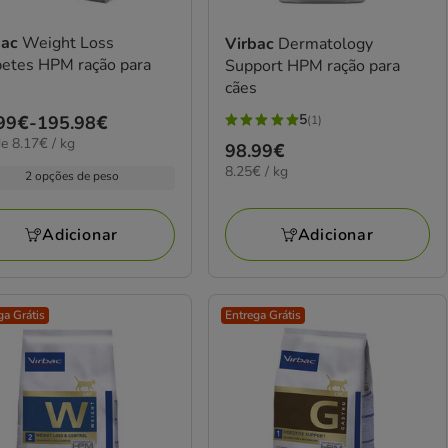
bac
Weight Loss
Virbac
Dermatology
betes HPM ração para
Support HPM ração para
s
cães
5
ço
99€
-
195.98€
(1)
5
€
e 8.17€ / kg
Preço
98.99€
estrelas
99€
8.25€
8.25€ / kg
98.99€
com
2 opções de peso
por
1
KG
.98€
avaliações
Adicionar
Adicionar
ga Grátis
Entrega Grátis