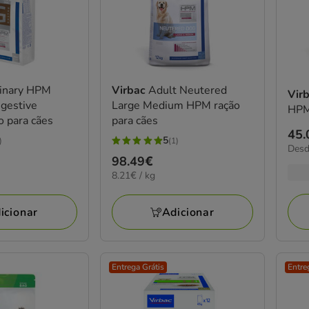
rinary HPM
Virbac
Adult Neutered
Vir
gestive
Large Medium HPM ração
HPM
o para cães
para cães
Pre
45.
5
)
(1)
5
14.3
Desd
de
Preço
98.49€
por
estrelas
45.
KG
8.21€
8.21€ / kg
98.49€
com
a
por
1
100
KG
icionar
Adicionar
avaliações
Entrega Grátis
Entre