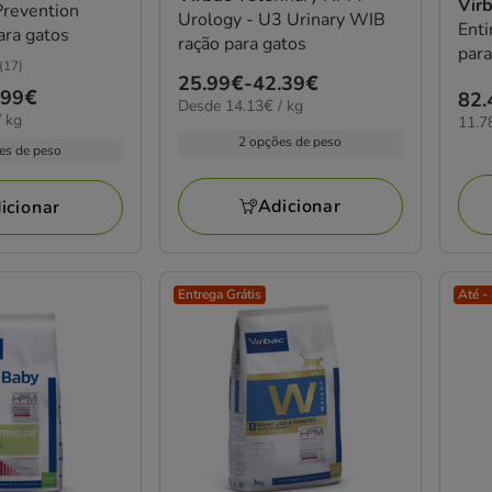
Vir
Prevention
Urology - U3 Urinary WIB
Ent
ara gatos
ração para gatos
para
(17)
Preço
25.99€
-
42.39€
.99€
Pre
82.
14.13€
Desde 14.13€ / kg
de
 kg
11.7
11.7
82.
por
25.99€
por
2 opções de peso
KG
es de peso
a
KG
42.39€
Adicionar
icionar
Entrega Grátis
Até -