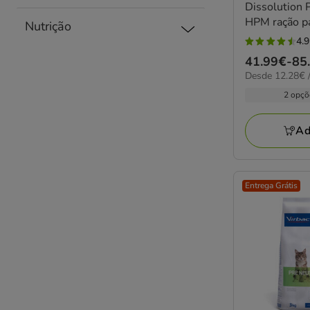
Dissolution 
HPM ração p
Nutrição
4.9
4.9
Preço
41.99€
-
85
estrelas
12.28€
Desde 12.28€ /
de
com
por
41.99€
2 opçõ
17
KG
a
avaliações
85.99€
Ad
Entrega Grátis