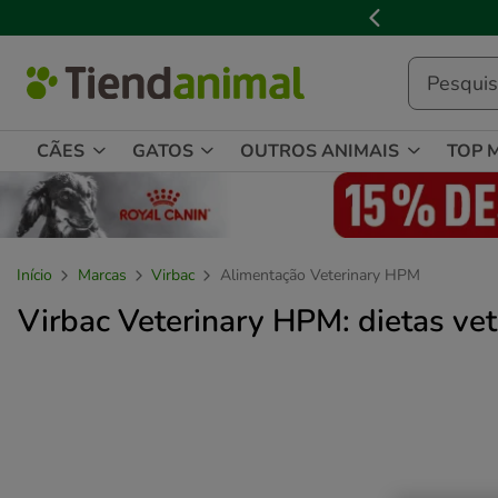
3
📢
Cl
de
3,
mensagem,
CÃES
GATOS
OUTROS ANIMAIS
TOP 
Início
Marcas
Virbac
Alimentação Veterinary HPM
Virbac Veterinary HPM: dietas vet