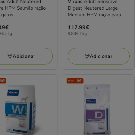
bac
Adult Neutered
Virbac
Adult Sensitive
ire HPM Salmão ração
Digest Neutered Large
 gatos
Medium HPM ração para
cães
ço
49€
Preço
117.99€
8€
9.83€
8€ / kg
9.83€ / kg
49€
117.99€
por
KG
Adicionar
Adicionar
 8€!
Até - 8€!