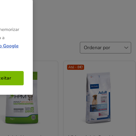
 memorizar
a a
o Google
ga Grátis
Até - 8€!
eitar