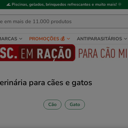
ick&Collect
: compre online, recolha em
2h
, mediante disponibilidade de
MARCAS
PROMOÇÕES 💰
ANTIPARASITÁRIOS
erinária para cães e gatos
Cão
Gato