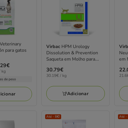
Veterinary
Virbac
HPM Urology
Vir
n para gatos
Dissolution & Prevention
Neu
Saqueta em Molho para
em M
.29€
gatos - Pack
Preço
30.79€
Pre
22.
 kg
30.19€
21.6
30.19€ / kg
21.6
30.79€
22.
es de peso
por
por
KG
KG
Adicionar
icionar
Até - 8€!
Até -