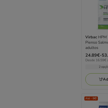
Virbac
HPM 
Pienso Salmó
adultos
Preço
24.89€
-
53
16.59€
Desde 16.59€ /
de
por
24.89€
2 opçõ
KG
a
53.29€
Ad
Até - 8€!