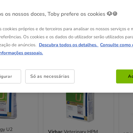
s os nossos doces, Toby prefere os cookies 🐶🍪
s cookies próprios e de terceiros para analisar os nossos serviços e
referências. Os cookies e os dados do utilizador serão utilizados par
zação de anúncios.
Descubra todos os detalhes.
Consulte como 
os
informações pessoais.
Entrega Grátis
Entre
Só as necessárias
Ac
igurar
ogy U2
Virbac
Veterinary HPM