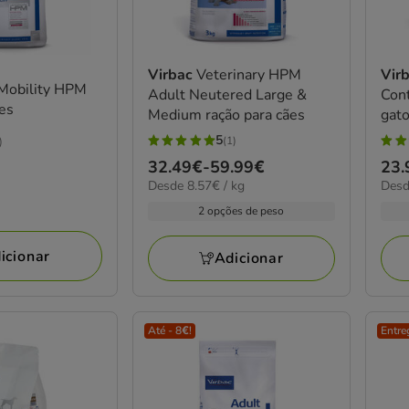
Virbac
Veterinary HPM
Vir
 Mobility HPM
Adult Neutered Large &
Con
ães
Medium ração para cães
gat
5
(1)
)
5
5
Preço
32.49€
-
59.99€
Pre
23.
estrelas
estr
8.57€
14.5
Desde 8.57€ / kg
Desd
de
de
com
com
por
por
32.49€
23.
2 opções de peso
1
2
KG
KG
a
a
avaliações
aval
59.99€
43.
icionar
Adicionar
Até - 8€!
Entre