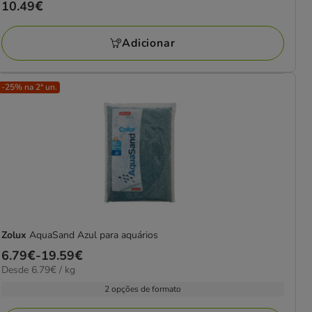
Preço
10.49€
10.49€
Adicionar
-25% na 2ª un.
Zolux
AquaSand Azul para aquários
Preço
6.79€
-
19.59€
6.79€
Desde 6.79€ / kg
de
por
6.79€
2 opções de formato
kg
a