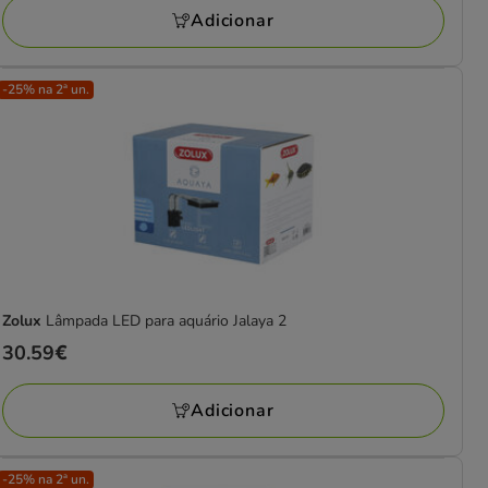
19.59€
Adicionar
-25% na 2ª un.
Zolux
Lâmpada LED para aquário Jalaya 2
Preço
30.59€
30.59€
Adicionar
-25% na 2ª un.