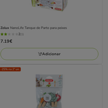
Zolux
NanoLife Tanque de Parto para peixes
2
(1)
2
Preço
7.19€
estrelas
7.19€
com
Adicionar
1
avaliações
-25% na 2ª un.