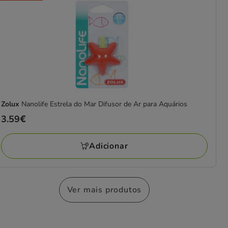
Zolux
Nanolife Estrela do Mar Difusor de Ar para Aquários
Preço
3.59€
3.59€
Adicionar
Ver mais produtos