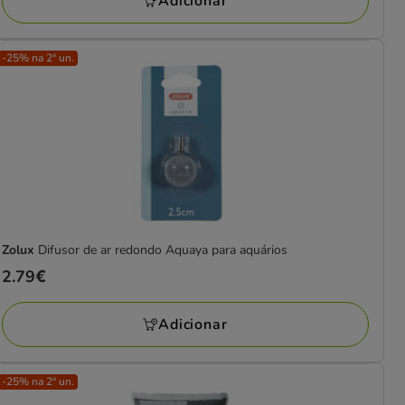
Adicionar
-25% na 2ª un.
Zolux
Difusor de ar redondo Aquaya para aquários
Preço
2.79€
2.79€
Adicionar
-25% na 2ª un.