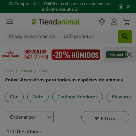
3
📅 Compre até às
13h00
e receba a sua encomenda no
de
próximo dia útil
⏰
3,
mensagem,
Início
Marcas
Zolux
Zolux: Acessórios para todas as espécies de animais
Cão
Gato
Coelhos Roedores
Pássaros
Filtros
120 Resultados