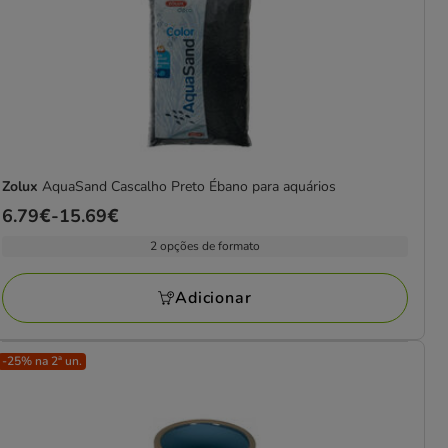
Zolux
AquaSand Cascalho Preto Ébano para aquários
Preço
6.79€
-
15.69€
de
2 opções de formato
6.79€
a
Adicionar
15.69€
-25% na 2ª un.