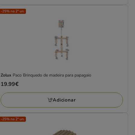
-25% na 2ª un.
Zolux
Paco Brinquedo de madeira para papagaio
Preço
19.99€
19.99€
Adicionar
-25% na 2ª un.