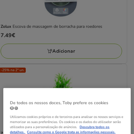
Zolux
Escova de massagem de borracha para roedores
Preço
7.49€
7.49€
Adicionar
-25% na 2ª un.
De todos os nossos doces, Toby prefere os cookies
🐶🍪
Utilizamos cookies próprios e de terceiros para analisar os nossos serviços e
memorizar as suas preferências. Os cookies e os dados do utilizador serão
utilizados para a personalização de anúncios.
Descubra todos os
detalhes.
Consulte como o Google trata as informações pessoais.
Zolux
Medium T1 Planta Artificial para aquários