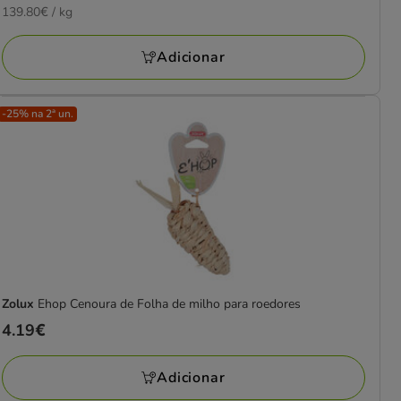
139.80€
139.80€ / kg
6.99€
por
KG
Adicionar
-25% na 2ª un.
Zolux
Ehop Cenoura de Folha de milho para roedores
Preço
4.19€
4.19€
Adicionar