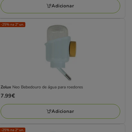
a
Adicionar
5.79€
-25% na 2ª un.
Zolux
Neo Bebedouro de água para roedores
Preço
7.99€
7.99€
Adicionar
-25% na 2ª un.