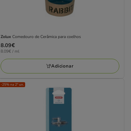
Zolux
Comedouro de Cerâmica para coelhos
Preço
8.09€
8.09€
8.09€ / ml
8.09€
por
ML
Adicionar
-25% na 2ª un.