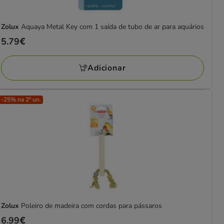
Zolux
Aquaya Metal Key com 1 saída de tubo de ar para aquários
Preço
5.79€
5.79€
Adicionar
-25% na 2ª un.
Zolux
Poleiro de madeira com cordas para pássaros
Preço
6.99€