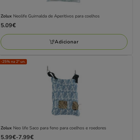
Zolux
Neolife Guirnalda de Aperitivos para coelhos
Preço
5.09€
5.09€
Adicionar
-25% na 2ª un.
Zolux
Neo life Saco para feno para coelhos e roedores
Preço
5.99€
-
7.99€