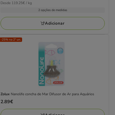
119.25€
Desde 119.25€ / kg
de
por
5.99€
2 opções de medidas
KG
a
7.99€
Adicionar
-25% na 2ª un.
Zolux
Nanolife concha de Mar Difusor de Ar para Aquários
Preço
2.89€
2.89€