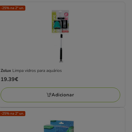
-25% na 2ª un.
Zolux
Limpa vidros para aquários
Preço
19.39€
19.39€
Adicionar
-25% na 2ª un.