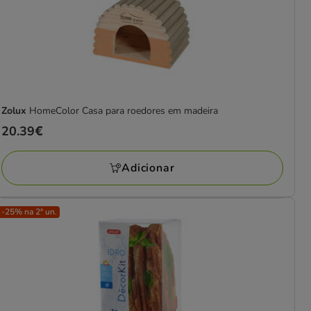
Zolux
HomeColor Casa para roedores em madeira
Preço
20.39€
20.39€
Adicionar
-25% na 2ª un.