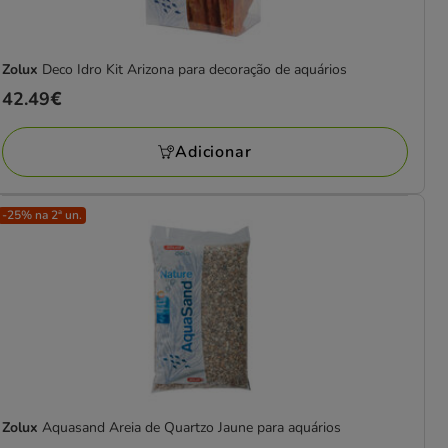
Zolux
Deco Idro Kit Arizona para decoração de aquários
Preço
42.49€
42.49€
Adicionar
-25% na 2ª un.
Zolux
Aquasand Areia de Quartzo Jaune para aquários