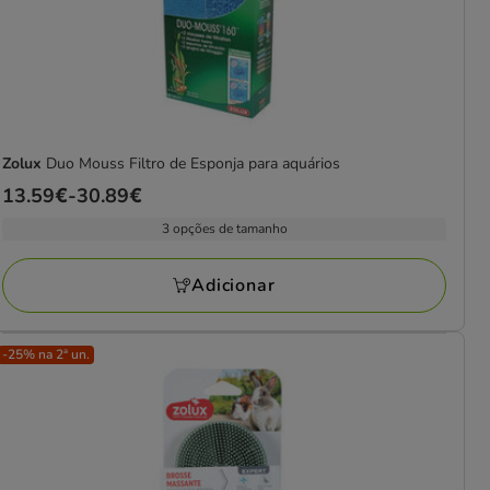
Zolux
Duo Mouss Filtro de Esponja para aquários
Preço
13.59€
-
30.89€
de
3 opções de tamanho
13.59€
a
Adicionar
30.89€
-25% na 2ª un.