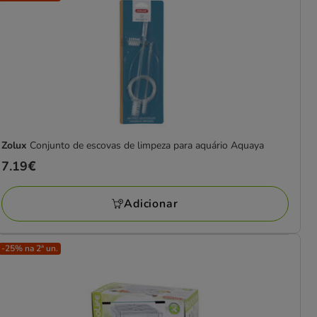
Zolux
Conjunto de escovas de limpeza para aquário Aquaya
Preço
7.19€
7.19€
Adicionar
-25% na 2ª un.