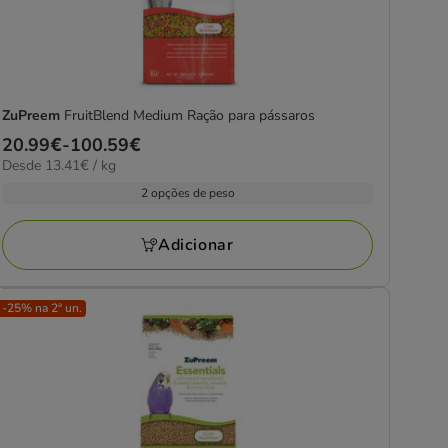
ZuPreem
FruitBlend Medium Ração para pássaros
Preço
20.99€
-
100.59€
13.41€
Desde 13.41€ / kg
de
por
20.99€
2 opções de peso
KG
a
100.59€
Adicionar
-25% na 2ª un.