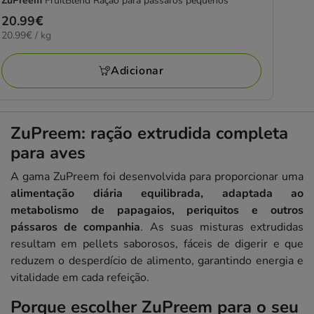
ZuPreem
FruitBlend Ração para pássaros pequenos
Preço
20.99€
20.99€
20.99€ / kg
20.99€
por
KG
Adicionar
ZuPreem: ração extrudida completa
para aves
A gama ZuPreem foi desenvolvida para proporcionar uma
alimentação diária equilibrada, adaptada ao
metabolismo de papagaios, periquitos e outros
pássaros de companhia
. As suas misturas extrudidas
resultam em pellets saborosos, fáceis de digerir e que
reduzem o desperdício de alimento, garantindo energia e
vitalidade em cada refeição.
Porque escolher ZuPreem para o seu