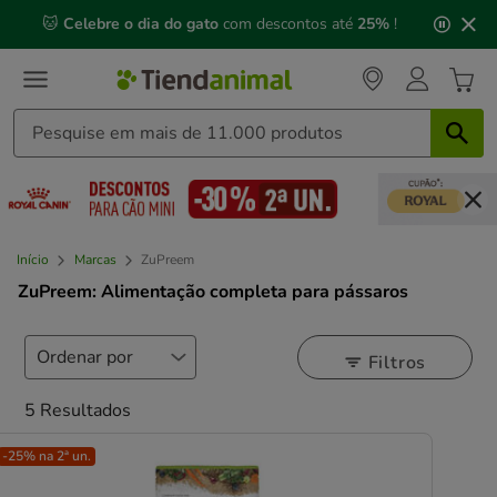
3
📅 Compre até às
13h00
e receba a sua encomenda no
de
próximo dia útil
⏰
3,
mensagem,
Início
Marcas
ZuPreem
ZuPreem: Alimentação completa para pássaros
Filtros
5 Resultados
-25% na 2ª un.