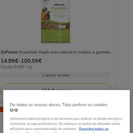
ZuPreem
Essentials Ração para pássaros médios e grandes
Preço
14.99€
-
100.59€
9.99€
Desde 9.99€ / kg
de
por
14.99€
2 opções de peso
KG
a
100.59€
Adicionar
De todos os nossos doces, Toby prefere os cookies
-25% na 2ª un.
🐶🍪
Utilizamos cookies próprios e de terceiros para analisar os nossos serviços e
memorizar as suas preferências. Os cookies e os dados do utilizador serão
utilizados para a personalização de anúncios.
Descubra todos os