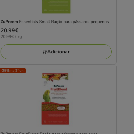
ZuPreem
Essentials Small Ração para pássaros pequenos
Preço
20.99€
20.99€
20.99€ / kg
20.99€
por
KG
Adicionar
-25% na 2ª un.