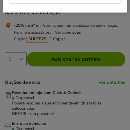
Não perca esta promoção
-25% na 2ª un
Com cupão numa seleção de alimentação,
higiene e acessórios.
Ver condições
Cupão:
SUPER25
Copiar
Adicionar ao carrinho
Opções de envio
Ver detalhes
Recolha em loja com Click & Collect
Disponível
Poderá recolher a sua encomenda em 2h em lojas
selecionadas
GRÁTIS,
com presente!
Envio ao domicílio
Disponível