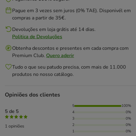
Pague em 3 vezes sem juros (0% TAE). Disponivél em
compras a partir de 35€.
Devoluções em loja grátis até 14 dias.
Politica de Devoluções
Obtenha descontos e presentes em cada compra com
Premium Club.
Quero aderir
Tudo o que seu patudo precisa, com mais de 11.000
produtos no nosso catálogo.
Opiniões dos clientes
100% das pessoas avaliaram com 5 estrelas,
5
100%
5 de 5
4
0%
3
0%
2
0%
1 opiniões
1
0%