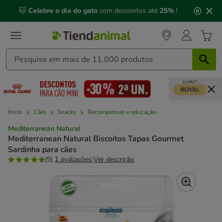
2
🐱
Celebre o dia do gato
com descontos até
25%
!
de
3,
mensagem,
Início
Cães
Snacks
Recompensas e educação
Mediterranean Natural
Mediterranean Natural Biscoitos Tapas Gourmet
Sardinha para cães
(5)
1 avaliações
|
Ver descrição