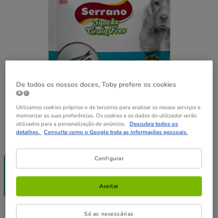
De todos os nossos doces, Toby prefere os cookies
🐶🍪
Utilizamos cookies próprios e de terceiros para analisar os nossos serviços e
memorizar as suas preferências. Os cookies e os dados do utilizador serão
utilizados para a personalização de anúncios.
Descubra todos os
detalhes.
Consulte como o Google trata as informações pessoais.
Peso:
190 g
-25% na 2ª
Configurar
un.
190 g
3.99€
Aceitar
(21.00€ / kg)
3.99€
Preço 3.99€, 21.00 EUR por kg
Só as necessárias
(21.00€ / kg)