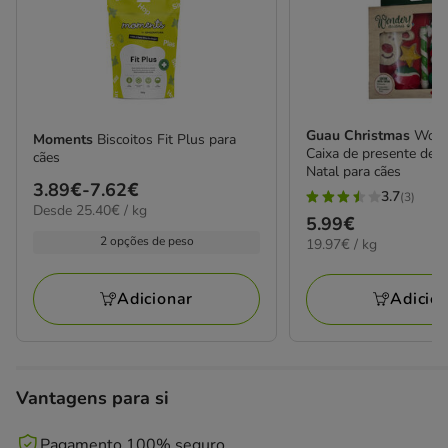
Guau Christmas
Wond
Moments
Biscoitos Fit Plus para
Caixa de presente de 
cães
Natal para cães
Preço
3.89€
-
7.62€
3.7
(3)
3.7
25.40€
Desde 25.40€ / kg
de
Preço
5.99€
por
estrelas
3.89€
2 opções de peso
19.97€
19.97€ / kg
kg
5.99€
com
a
por
3
KG
7.62€
Adicionar
Adicio
avaliações
Vantagens para si
Pagamento 100% seguro.