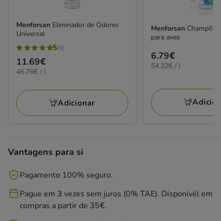
Menforsan
Eliminador de Odores
Menforsan
Champô co
Universal
para aves
5
(1)
5
Preço
6.79€
Preço
11.69€
estrelas
54.32€
54.32€ / l
6.79€
46.76€
46.76€ / l
11.69€
por
com
por
L
1
L
avaliações
Adicio
Adicionar
Vantagens para si
Pagamento 100% seguro.
Pague em 3 vezes sem juros (0% TAE). Disponivél em
compras a partir de 35€.