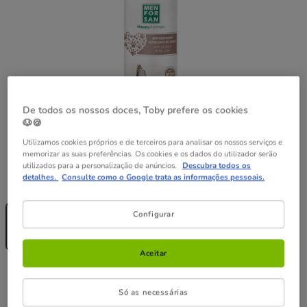
De todos os nossos doces, Toby prefere os cookies
🐶🍪
Utilizamos cookies próprios e de terceiros para analisar os nossos serviços e
memorizar as suas preferências. Os cookies e os dados do utilizador serão
utilizados para a personalização de anúncios.
Descubra todos os
detalhes.
Consulte como o Google trata as informações pessoais.
Peso:
500 ml
Sem Stock
500 ml
Configurar
13.99€
(2.80€ / l)
Aceitar
13.99€
Preço 13.99€, 2.80 EUR por l
(2.80€ / l)
Só as necessárias