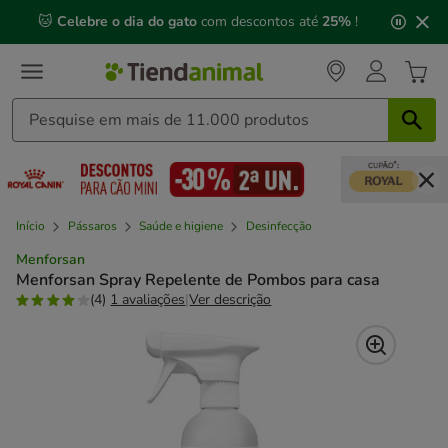
2
🐱
Celebre o dia do gato
com descontos até
25%
!
de
3,
mensagem,
Início
Pássaros
Saúde e higiene
Desinfecção
Menforsan
Menforsan Spray Repelente de Pombos para casa
(4)
1 avaliações
|
Ver descrição