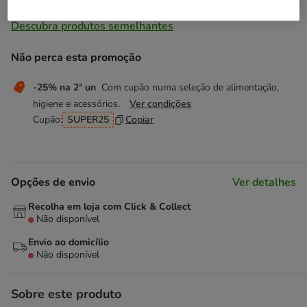
Temporariamente sem stock
Descubra produtos semelhantes
Não perca esta promoção
-25% na 2ª un
Com cupão numa seleção de alimentação,
higiene e acessórios.
Ver condições
Cupão:
SUPER25
Copiar
Opções de envio
Ver detalhes
Recolha em loja com Click & Collect
Não disponível
Envio ao domicílio
Não disponível
Sobre este produto