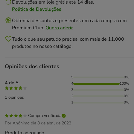
Devoluções em loja grátis até 14 dias.
Politica de Devoluções
Obtenha descontos e presentes em cada compra com
Premium Club.
Quero aderir
Tudo o que seu patudo precisa, com mais de 11.000
produtos no nosso catálogo.
Opiniões dos clientes
100% das pessoas avaliaram com 4 estrelas,
5
0%
4 de 5
4
100%
3
0%
2
0%
1 opiniões
1
0%
Compra verificada
Por Anónimo dia 8 de abril de 2023
Produto adequado