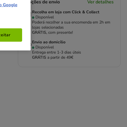
Opções de envio
Ver detalhes
o Google
Recolha em loja com Click & Collect
Disponível
Poderá recolher a sua encomenda em 2h em
lojas selecionadas
GRÁTIS,
com presente!
eitar
Envio ao domicílio
Disponível
Entrega entre
1-3 dias úteis
GRÁTIS
a partir de 49€