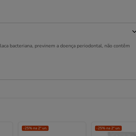
 placa bacteriana, previnem a doença periodontal, não contêm
-25% na 2ª un.
-25% na 2ª un.