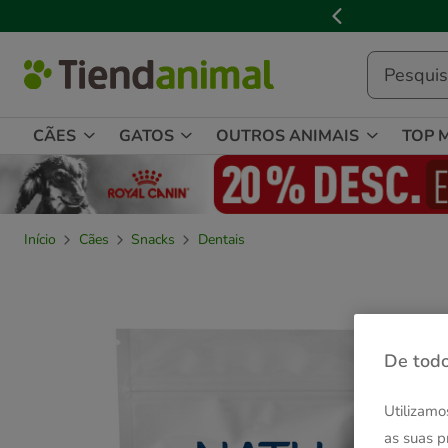
3

de
3,
mensagem,
CÃES
GATOS
OUTROS ANIMAIS
TOP 
Início
Cães
Snacks
Dentais
De todo
Utilizamo
as suas p