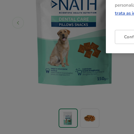
personali
trata as 
Conf