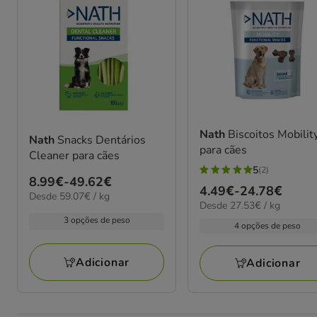
Nath
Biscoitos Mobilit
Nath
Snacks Dentários
para cães
Cleaner para cães
5
(2)
5
Preço
8.99€
-
49.62€
Preço
4.49€
-
24.78€
estrelas
59.07€
Desde 59.07€ / kg
de
27.53€
Desde 27.53€ / kg
de
por
com
8.99€
por
kg
3 opções de peso
4.49€
4 opções de peso
2
kg
a
a
avaliações
49.62€
24.78€
Adicionar
Adicionar