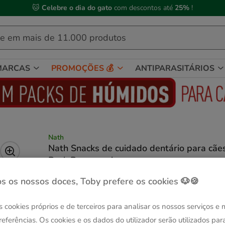
 Compre até às
13h00
e receba a sua encomenda no
próximo dia útil
MARCAS
PROMOÇÕES 💰
ANTIPARASITÁRIOS
Nath
Nath Snacks de cuidado dentário para cãe
Pack Poupança!
(4.5)
2 avaliações
|
Ver descrição
s os nossos doces, Toby prefere os cookies 🐶🍪
Peso:
150 g
-25% na 2ª un.
Pack Poupança
s cookies próprios e de terceiros para analisar os nossos serviços e
150 g
4 pacotes x 150 g
referências. Os cookies e os dados do utilizador serão utilizados par