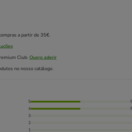
ompras a partir de 35€.
luções
Premium Club.
Quero aderir
odutos no nosso catálogo.
5
as avaliaram com 4 estrelas,
4
3
2
1