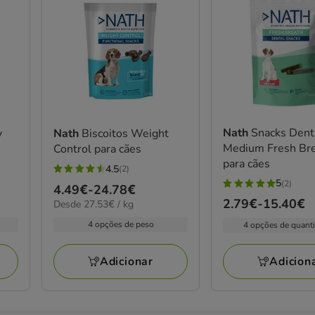
Nath
Snacks Dent
y
Nath
Biscoitos Weight
Medium Fresh Br
Control para cães
para cães
4.5
(2)
4.5
5
(2)
Preço
4.49€
-
24.78€
5
estrelas
Preço
2.79€
-
15.40€
27.53€
Desde 27.53€ / kg
de
estrelas
com
por
de
4.49€
com
4 opções de peso
4 opções de quant
2
kg
2.79€
a
2
avaliações
a
24.78€
avaliações
Adicionar
Adicion
15.40€