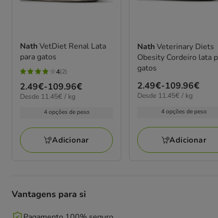
Nath
VetDiet Renal Lata
Nath
Veterinary Diets
para gatos
Obesity Cordeiro lata 
gatos
4
(2)
4
Preço
2.49€
-
109.96€
Preço
2.49€
-
109.96€
estrelas
11.45€
Desde 11.45€ / kg
11.45€
de
Desde 11.45€ / kg
de
com
por
por
2.49€
2.49€
2
4 opções de peso
kg
4 opções de peso
kg
a
a
avaliações
109.96€
109.96€
Adicionar
Adicionar
Vantagens para si
Pagamento 100% seguro.