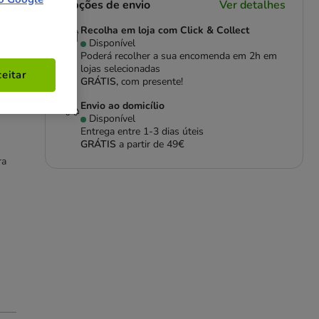
Opções de envio
Ver detalhes
Recolha em loja com Click & Collect
Disponível
Poderá recolher a sua encomenda em 2h em
lojas selecionadas
eitar
GRÁTIS,
com presente!
Envio ao domicílio
Disponível
Entrega entre
1-3 dias úteis
GRÁTIS
a partir de 49€
ra