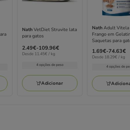
Nath
Adult Vitela
Nath
VetDiet Struvite lata
para
Frango em Gelati
para gatos
Saquetas para gat
Preço
2.49€
-
109.96€
Preço
1.69€
-
74.63€
11.45€
Desde 11.45€ / kg
de
18.29€
Desde 18.29€ / kg
de
por
2.49€
por
kg
1.69€
4 opções de peso
4 opções de p
kg
a
a
109.96€
74.63€
Adicionar
Adicion