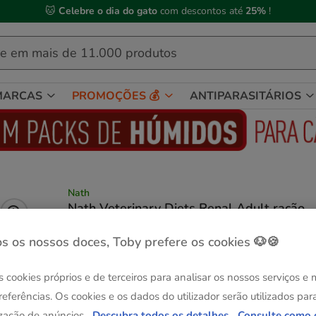
🐱
Celebre o dia do gato
com descontos até
25%
!
MARCAS
PROMOÇÕES 💰
ANTIPARASITÁRIOS
Nath
Nath Veterinary Diets Renal Adult ração
para gatos
(4)
1 avaliações
|
Ver descrição
s os nossos doces, Toby prefere os cookies 🐶🍪
Peso:
4 kg
s cookies próprios e de terceiros para analisar os nossos serviços e
Entrega Grátis
Entrega Grátis
referências. Os cookies e os dados do utilizador serão utilizados par
2 kg
4 kg
zação de anúncios.
Descubra todos os detalhes.
Consulte como 