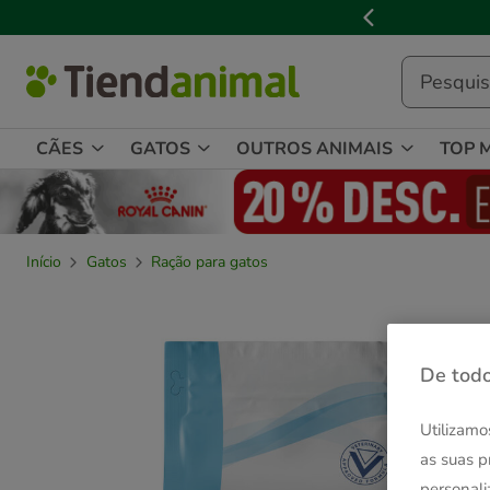
2
de
3,
mensagem,
CÃES
GATOS
OUTROS ANIMAIS
TOP 
Início
Gatos
Ração para gatos
De todo
Utilizamo
as suas p
personali