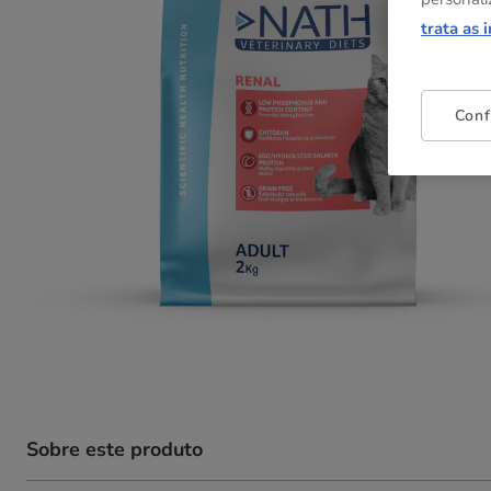
trata as 
Conf
Sobre este produto