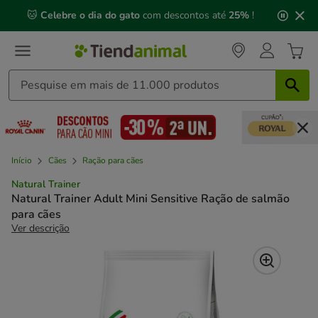
2
🐱
Celebre o dia do gato
com descontos até
25%
!
de
3,
mensagem,
Início
Cães
Ração para cães
Natural Trainer
Natural Trainer Adult Mini Sensitive Ração de salmão
para cães
Ver descrição