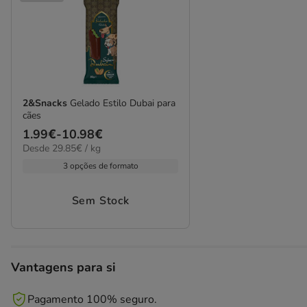
2&Snacks
Gelado Estilo Dubai para
cães
Preço
1.99€
-
10.98€
29.85€
Desde 29.85€ / kg
de
por
1.99€
3 opções de formato
kg
a
10.98€
Sem Stock
Vantagens para si
Pagamento 100% seguro.