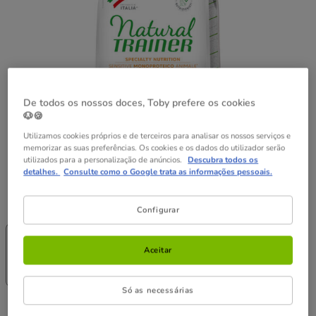
De todos os nossos doces, Toby prefere os cookies
🐶🍪
Utilizamos cookies próprios e de terceiros para analisar os nossos serviços e
memorizar as suas preferências. Os cookies e os dados do utilizador serão
utilizados para a personalização de anúncios.
Descubra todos os
detalhes.
Consulte como o Google trata as informações pessoais.
Formato:
7kg
Configurar
-25% na 2ª
-25% na 2ª
un.
un.
2kg
7kg
Aceitar
16.49€
38.99€
(8.25€ / kg)
(5.57€ / kg)
Só as necessárias
38.99€
Preço 38.99€, 5.57 EUR por kg
(5.57€ / kg)