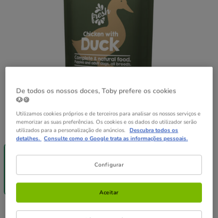
De todos os nossos doces, Toby prefere os cookies
🐶🍪
Utilizamos cookies próprios e de terceiros para analisar os nossos serviços e
memorizar as suas preferências. Os cookies e os dados do utilizador serão
Peso:
300 g
utilizados para a personalização de anúncios.
Descubra todos os
detalhes.
Consulte como o Google trata as informações pessoais.
Até - 8€!
20% Desc.
300 g
12 saquetas x
300 g
Configurar
47.88€
3.99€
38.30€
(13.30€ / kg)
(10.64€ / kg)
Aceitar
3.99€
Preço 3.99€, 13.30 EUR por kg
(13.30€ / kg)