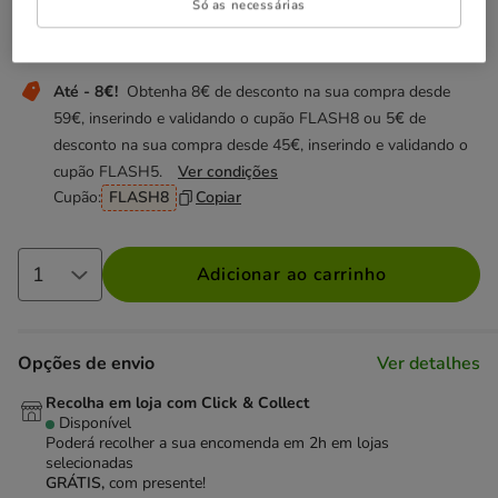
Só as necessárias
Não perca esta promoção
Até - 8€!
Obtenha 8€ de desconto na sua compra desde
59€, inserindo e validando o cupão FLASH8 ou 5€ de
desconto na sua compra desde 45€, inserindo e validando o
cupão FLASH5.
Ver condições
Cupão:
FLASH8
Copiar
Adicionar ao carrinho
Opções de envio
Ver detalhes
Recolha em loja com Click & Collect
Disponível
Poderá recolher a sua encomenda em 2h em lojas
selecionadas
GRÁTIS,
com presente!