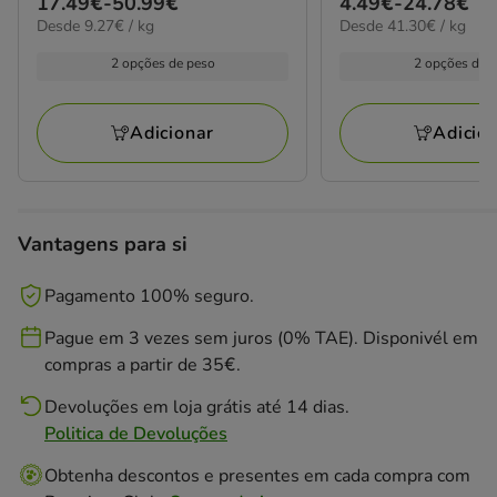
Preço
17.49€
-
50.99€
Preço
4.49€
-
24.78€
9.27€
41.30€
Desde 9.27€ / kg
Desde 41.30€ / kg
de
de
por
por
17.49€
4.49€
KG
kg
2 opções de peso
2 opções de 
a
a
50.99€
24.78€
Adicionar
Adicio
Vantagens para si
Pagamento 100% seguro.
Pague em 3 vezes sem juros (0% TAE). Disponivél em
compras a partir de 35€.
Devoluções em loja grátis até 14 dias.
Politica de Devoluções
Obtenha descontos e presentes em cada compra com