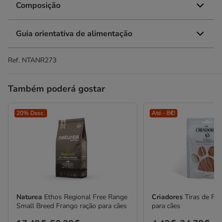
Composição
Guia orientativa de alimentação
Ref.
NTANR273
Também poderá gostar
20% Desc.
Até - 8€!
Naturea
Ethos Regional Free Range
Criadores
Tiras de Fr
Small Breed Frango ração para cães
para cães