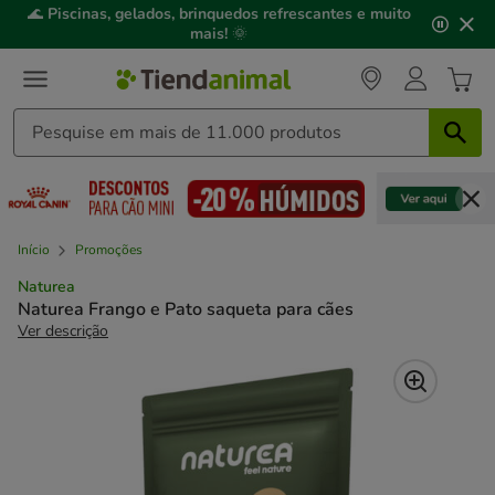
2
🌊
Piscinas, gelados, brinquedos refrescantes e muito
de
mais!
🌞
3,
mensagem,
Início
Promoções
Naturea
Naturea Frango e Pato saqueta para cães
Ver descrição