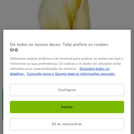
De todos os nossos doces, Toby prefere os cookies
🐶🍪
Utilizamos cookies próprios e de terceiros para analisar os nossos serviços e
memorizar as suas preferências. Os cookies e os dados do utilizador serão
utilizados para a personalização de anúncios.
Descubra todos os
detalhes.
Consulte como o Google trata as informações pessoais.
Quantidades:
1 ud.
-25% na 2ª
Pack
Pack
Configurar
un.
Poupança
Poupança
1 ud.
4 uds.
6 uds.
19.96€
Aceitar
4.99€
18.96€
29.94€
(49.90€ / kg)
(47.40€ / kg)
27.54€
Só as necessárias
4.99€
Preço 4.99€, 49.90 EUR por kg
(49.90€ / kg)