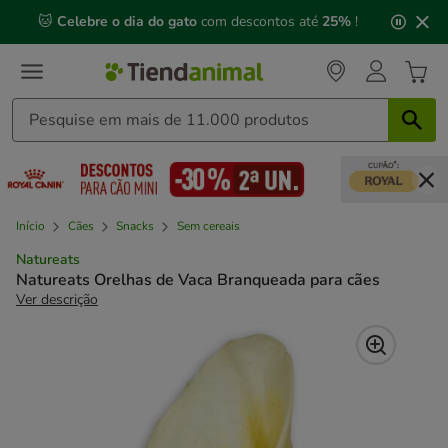
2
🐱
Celebre o dia do gato
com descontos até
25%
!
de
3,
mensagem,
Início
Cães
Snacks
Sem cereais
Natureats
Natureats Orelhas de Vaca Branqueada para cães
Ver descrição