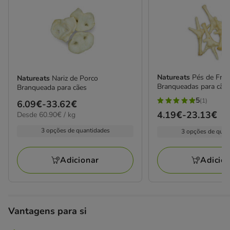
Natureats
Pés de Fra
Natureats
Nariz de Porco
Branqueadas para cãe
Branqueada para cães
5
(1)
Preço
6.09€
-
33.62€
5
Preço
4.19€
-
23.13€
60.90€
Desde 60.90€ / kg
de
estrelas
por
de
6.09€
com
3 opções de quantidades
3 opções de quan
KG
4.19€
a
1
a
33.62€
avaliações
Adicionar
Adicio
23.13€
Vantagens para si