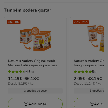
Também poderá gostar
Até - 8€!
20% Desc.
Nature's Variety
Original Adult
Nature's Variety
Origi
Medium Patê saquetas para cães
frango saqueta para c
4.6
5
(5)
(3)
4.6
5
Preço
11.49€
-
66.18€
Preço
2.09€
-
48.15€
estrelas
estrelas
9.19€
11.14€
Desde 9.19€ / kg
Desde 11.14€ / kg
de
de
com
com
por
por
11.49€
2.09€
3 opções de peso
3 opções de 
5
3
kg
kg
a
a
avaliações
avaliações
66.18€
48.15€
Adicionar
Adicio