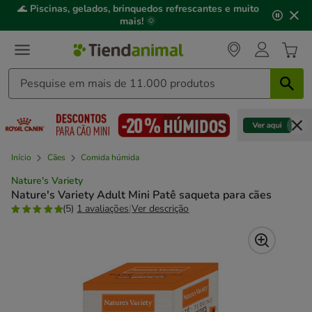
2
🌊
Piscinas, gelados, brinquedos refrescantes e muito
de
mais!
🌞
3,
mensagem,
Início
Cães
Comida húmida
Nature's Variety
Nature's Variety Adult Mini Patê saqueta para cães
(5)
1 avaliações
|
Ver descrição