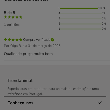
100% das pessoas avaliaram com 5 estrelas,
5
100%
5 de 5
4
0%
3
0%
2
0%
1 opiniões
1
0%
Compra verificada
Por Olga B. dia 31 de março de 2025
Qualidade preço muito bom
Tiendanimal
Especialistas em produtos para animais de estimação e uma
referência em Portugal.
Conheça-nos