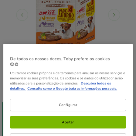
De todos os nossos doces, Toby prefere os cookies
🐶🍪
Utilizamos cookies próprios e de terceiros para analisar os nossos serviços e
memorizar as suas preferências. Os cookies e os dados do utilizador serão
utilizados para a personalização de anúncios.
Descubra todos os
detalhes.
Consulte como o Google trata as informações pessoais.
Peso:
4 saquetas x 150 g
Até - 8€!
Pack
Pack
Configurar
4 saquetas x
Poupança
Poupança
150 g
12 saquetas x
24 saquetas x
150 g
150 g
22.47€
44.94€
Aceitar
7.49€
22.02€
43.14€
(12.48€ / kg)
(12.23€ / kg)
(11.98€ / kg)