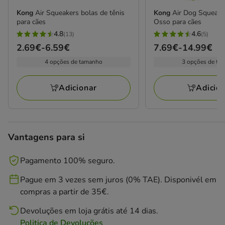
Kong
Air Squeakers bolas de tênis
Kong
Air Dog Squeak
para cães
Osso para cães
4.8
4.6
(13)
(5)
4.8
4.6
Preço
2.69€
-
6.59€
Preço
7.69€
-
14.99€
estrelas
estrelas
de
de
4 opções de tamanho
3 opções de ta
com
com
2.69€
7.69€
13
5
a
a
avaliações
avaliações
Adicionar
Adicio
6.59€
14.99€
Vantagens para si
Pagamento 100% seguro.
Pague em 3 vezes sem juros (0% TAE). Disponivél em
compras a partir de 35€.
Devoluções em loja grátis até 14 dias.
Politica de Devoluções