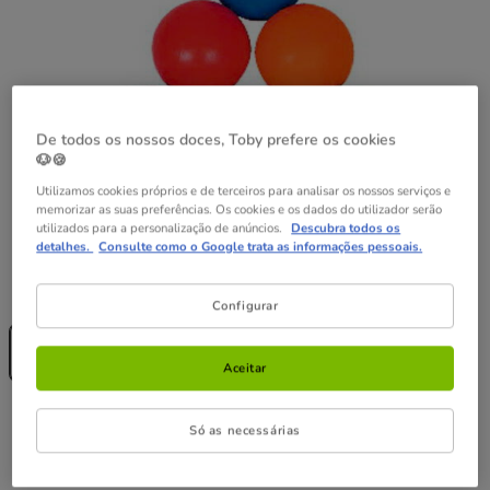
De todos os nossos doces, Toby prefere os cookies
🐶🍪
Utilizamos cookies próprios e de terceiros para analisar os nossos serviços e
memorizar as suas preferências. Os cookies e os dados do utilizador serão
utilizados para a personalização de anúncios.
Descubra todos os
detalhes.
Consulte como o Google trata as informações pessoais.
Guia de tamanhos
Tamanho:
XL
Configurar
Sem Stock
XL
10.99€
Aceitar
10.99€
Preço 10.99€
Só as necessárias
Temporariamente sem stock