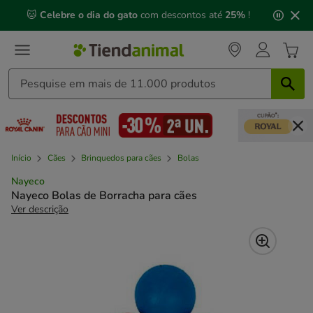
2
🐱
Celebre o dia do gato
com descontos até
25%
!
de
3,
mensagem,
Início
Cães
Brinquedos para cães
Bolas
Nayeco
Nayeco Bolas de Borracha para cães
Ver descrição