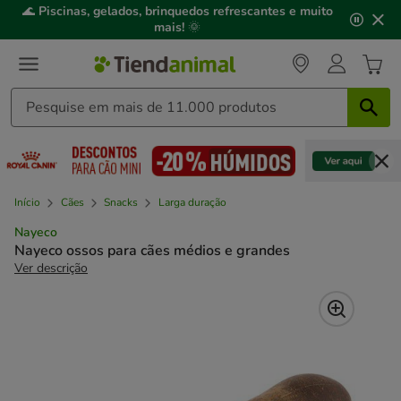
2
🌊
Piscinas, gelados, brinquedos refrescantes e muito
de
mais!
🌞
3,
mensagem,
Início
Cães
Snacks
Larga duração
Nayeco
Nayeco ossos para cães médios e grandes
Ver descrição