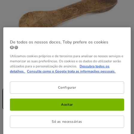
De todos os nossos doces, Toby prefere os cookies
🐶🍪
Utilizamos cookies próprios e de terceiros para analisar os nossos serviços e
memorizar as suas preferências. Os cookies e os dados do utilizador serão
utilizados para a personalização de anúncios.
Descubra todos os
detalhes.
Consulte como o Google trata as informações pessoais.
Quantidades:
1 osso x 20 cm
Configurar
Sem Stock
1 osso x 20 cm
5.49€
(5.49€ / kg)
Aceitar
5.49€
Preço 5.49€, 5.49 EUR por kg
(5.49€ / kg)
Só as necessárias