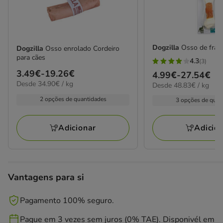
Dogzilla
Osso de fran
Dogzilla
Osso enrolado Cordeiro
para cães
4.3
(3)
4.3
Preço
3.49€
-
19.26€
Preço
4.99€
-
27.54€
estrelas
34.90€
Desde 34.90€ / kg
de
48.83€
Desde 48.83€ / kg
de
com
por
por
3.49€
4.99€
2 opções de quantidades
3 opções de quan
KG
3
kg
a
a
avaliações
19.26€
27.54€
Adicionar
Adicio
Vantagens para si
Pagamento 100% seguro.
Pague em 3 vezes sem juros (0% TAE). Disponivél em