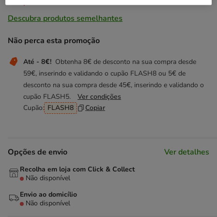
Temporariamente sem stock
Descubra produtos semelhantes
Não perca esta promoção
Até - 8€!
Obtenha 8€ de desconto na sua compra desde
59€, inserindo e validando o cupão FLASH8 ou 5€ de
desconto na sua compra desde 45€, inserindo e validando o
cupão FLASH5.
Ver condições
Cupão:
FLASH8
Copiar
Opções de envio
Ver detalhes
Recolha em loja com Click & Collect
Não disponível
Envio ao domicílio
Não disponível