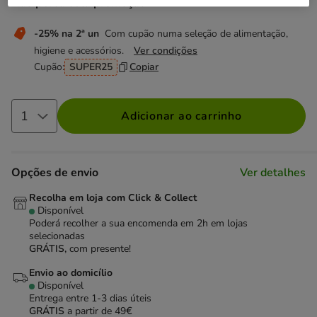
Não perca esta promoção
-25% na 2ª un
Com cupão numa seleção de alimentação,
higiene e acessórios.
Ver condições
Cupão:
SUPER25
Copiar
Adicionar ao carrinho
Opções de envio
Ver detalhes
Recolha em loja com Click & Collect
Disponível
Poderá recolher a sua encomenda em 2h em lojas
selecionadas
GRÁTIS,
com presente!
Envio ao domicílio
Disponível
Entrega entre
1-3 dias úteis
GRÁTIS
a partir de 49€