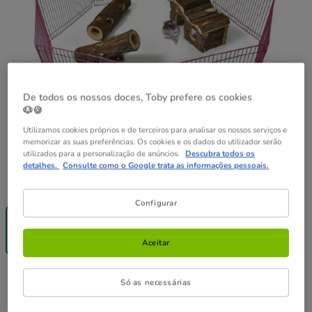
De todos os nossos doces, Toby prefere os cookies
🐶🍪
Utilizamos cookies próprios e de terceiros para analisar os nossos serviços e
memorizar as suas preferências. Os cookies e os dados do utilizador serão
utilizados para a personalização de anúncios.
Descubra todos os
detalhes.
Consulte como o Google trata as informações pessoais.
Formato:
1 x 8 uds.
Configurar
-25% na 2ª
un.
1 x 8 uds.
21.19€
Aceitar
21.19€
Preço 21.19€
Só as necessárias