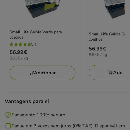
Small Life
Gaiola Verde para
Small Life
Gaiola Sal
coelhos
coelhos
5
(1)
5
Preço
56.99€
Preço
56.99€
estrelas
8.93€
8.93€ / kg
56.99€
8.93€
8.93€ / kg
56.99€
por
com
por
KG
1
KG
Adicio
Adicionar
avaliações
Vantagens para si
Pagamento 100% seguro.
Pague em 3 vezes sem juros (0% TAE). Disponivél em