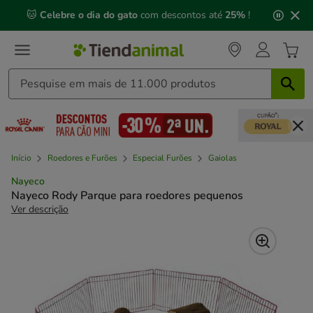
2
🐱
Celebre o dia do gato
com descontos até
25%
!
de
3,
mensagem,
Início
Roedores e Furões
Especial Furões
Gaiolas
Nayeco
Nayeco Rody Parque para roedores pequenos
Ver descrição